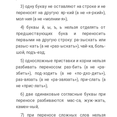
3) одну букву не оставляют на строке и не
переносят на другую: яр-кий (а не «я-ркий»),
мол-ния (а не «молнии-я»);
4) буквы й, ы, ъ, ь нельзя отделять от
предшествующих букв и переносить
первыми на другую строку: ра-зыскать или
разыс-кать (а не «раз-ыскать»); чай-ка, боль-
шой, подъ-езд;
5) односложные приставки и корни нельзя
разбивать переносом: раз-бить (а не «ра-
збить»), под-ходить (а не «по-дхо-дить»),
раз-вязать (а не «ра-звязать»), при-слать (а
не «прис-лать»);
6) две одинаковые согласные буквы при
переносе разбиваются: мас-са, жуж-жать,
камен-ный;
7) при переносе сложных слов нельзя