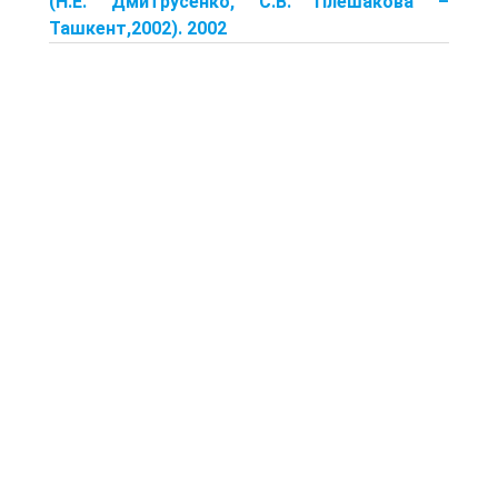
(Н.Е. Дмитрусенко, С.В. Плешакова –
Ташкент,2002). 2002