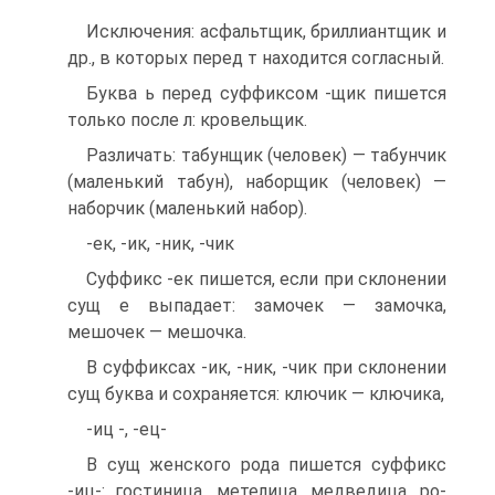
Исключения: асфальтщик, бриллиантщик и
др., в которых перед т находится согласный.
Буква ь перед суффиксом -щик пишется
только после л: кровельщик.
Различать: табунщик (человек) — табунчик
(ма­ленький табун), наборщик (человек) —
наборчик (ма­ленький набор).
-ек, -ик, -ник, -чик
Суффикс -ек пишется, если при склонении
сущ е выпадает: замочек — замочка,
мешочек — мешочка.
В суффиксах -ик, -ник, -чик при склонении
сущ буква и сохраняется: ключик — ключика,
-иц -, -ец-
В сущ женского рода пишется суффикс
-иц-: гостиница, метелица, медведица, ро­