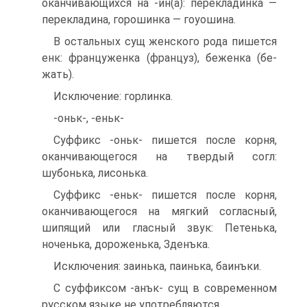
оканчивающихся на -ин(а): перекладинка —
перекладина, горо­шинка — гоуошина.
В остальных сущ женского рода пи­шется
енк: француженка (француз), беженка (бе­
жать).
Исключение: горлинка.
-оньк-, -еньк-
Суффикс -оньк- пишется после корня,
оканчиваю­щегося на твердый согл:
шубонька, лисонька.
Суффикс -еньк- пишется после корня,
оканчиваю­щегося на мягкий согласный,
шипящий или гласный звук: Петенька,
ноченька, дороженька, Зденъка.
Исключения: заинька, паинька, баинъки.
С суффиксом -анък- сущ в современ­ном
русском языке не употребляются.