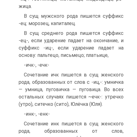
жица.
В сущ мужского рода пишется суф­фикс
-ец: морозец, капиталец.
В сущ среднего рода пишется суффикс
-ец-, если ударение падает на окончание, и
суффикс -иц-, если ударение падает на
основу: пальтецо, письмецо; платьице,
-ичк-, -ечк-
Сочетание ичк пишется в сущ жен­ского
рода, образованных от слов с -иц,-: умничка
— умница, пуговичка — пуговица. Во всех
остальных случаях пишется ~ечк-: утречко
(утро), ситечко (сито), Юлёчка (Юля).
-инк-, -енк-
Сочетание инк пишется в сущ жен­ского
рода, образованных от слов,