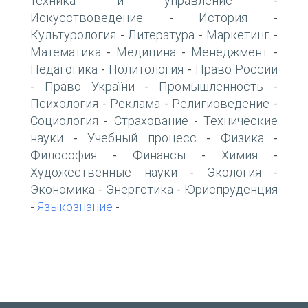
техника и управление
-
Искусствоведение
История
-
-
Культурология
Литература
Маркетинг
-
-
-
Математика
Медицина
Менеджмент
-
-
-
Педагогика
Политология
Право России
-
-
Право України
Промышленность
-
-
-
Психология
Реклама
Религиоведение
-
-
-
Социология
Страхование
Технические
-
-
науки
Учебный процесс
Физика
-
-
-
Философия
Финансы
Химия
-
-
-
Художественные науки
Экология
-
-
Экономика
Энергетика
Юриспруденция
-
-
Языкознание
-
-