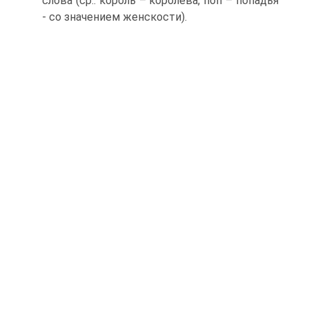
слова (ср.: король – королева, поп – попадья
- со значением женскости).