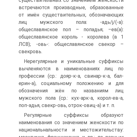
существительных со значением женскости
встречаются производные, образованные
от имён существительных, обозначающих
лиц мужского пола: -адь/j/(-а):
общеславянское поп – попадья; –ев(а):
общеславянское король - королева (в 1
ЛСВ); -овь-: общеславянское свекор –
свекровь.
Нерегулярные и уникальные суффиксы
вычленяются в наименованиях лиц по
профессии (ср.: дояр-к-а, свинар-к-а, бал-
ерин-а), социальному положению и для
обозначения жён по названиям лиц
мужского пола (ср.: кух-арк-а, корол-ев-а,
поп-адья, свекр-овь, отрок-овиц-а) и т. п.
Регулярные суффиксы образуют
наименования со значением женскости по
национальнальности и местожительству: