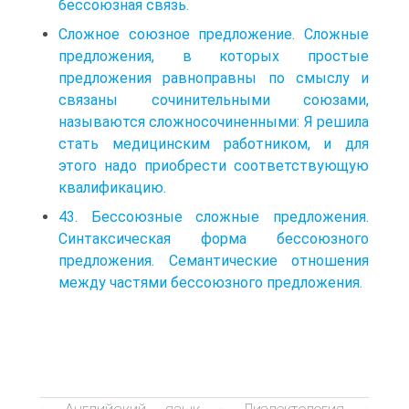
бессоюзная связь.
Сложное союзное предложение. Сложные
предложения, в которых простые
предложения равноправны по смыслу и
свя­заны сочинительными союзами,
называются сложносочиненными: Я решила
стать медицин­ским работником, и для
этого надо приобрести со­ответствующую
квалификацию.
43. Бессоюзные сложные предложения.
Синтаксическая форма бессоюзного
предложения. Семантические отношения
между частями бессоюзного предложения.
Английский язык
Диалектология