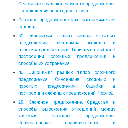
Основные признаки сложного предложения.
Предложения переходного типа.
Сложное предложение как синтаксическая
единица
50 синонимия разных видов сложных
предложений, синонимия сложных и
простых предложений. Типичные ошибки в
построении сложных предложений и
способы их устранения.
40. Синонимия разных типов сложного
предложения. Синонимия сложных и
простых предложений. Ошибки в
построении сложных предложений. Период.
28. Сложное предложение. Средства и
способы выражения отношений между
частями сложного предложения.
Сочинительная, подчинительная и