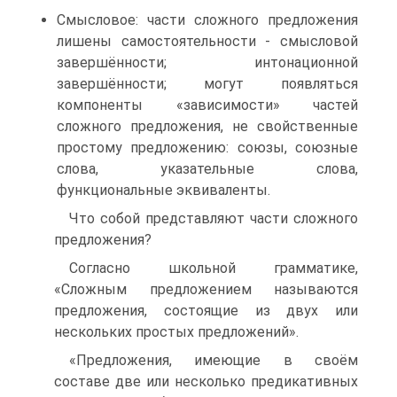
Смысловое: части сложного предложения
лишены самостоятельности - смысловой
завершённости; интонационной
завершённости; могут появляться
компоненты «зависимости» частей
сложного предложения, не свойственные
простому предложению: союзы, союзные
слова, указательные слова,
функциональные эквиваленты.
Что собой представляют части сложного
предложения?
Согласно школьной грамматике,
«Сложным предложением называются
предложения, состоящие из двух или
нескольких простых предложений».
«Предложения, имеющие в своём
составе две или несколько предикативных