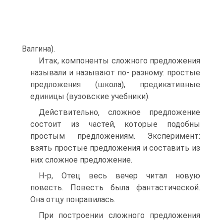
Валгина).
Итак, компоненты сложного предложения
называли и называют по- разному: простые
предложения (школа), предикативные
единицы (вузовские учебники).
Действительно, сложное предложение
состоит из частей, которые подобны
простым предложениям. Эксперимент:
взять простые предложения и составить из
них сложное предложение.
Н-р, Отец весь вечер читал новую
повесть. Повесть была фантастической.
Она отцу понравилась.
При построении сложного предложения