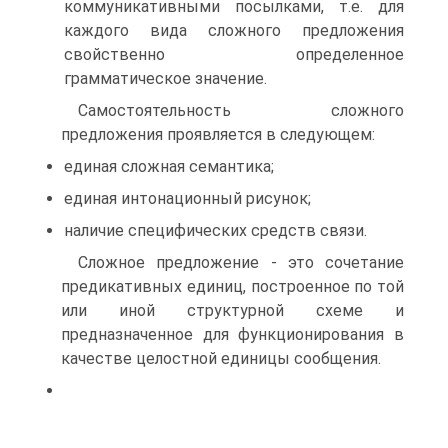
коммуникативными посылками, т.е. для
каждого вида сложного предложения
свойственно определенное
грамматическое значение.
Самостоятельность сложного
предложения проявляется в следующем:
единая сложная семантика;
единая интонационный рисунок;
наличие специфических средств связи.
Сложное предложение - это сочетание
предикативных единиц, построенное по той
или иной структурной схеме и
предназначенное для функционирования в
качестве целостной единицы сообщения.