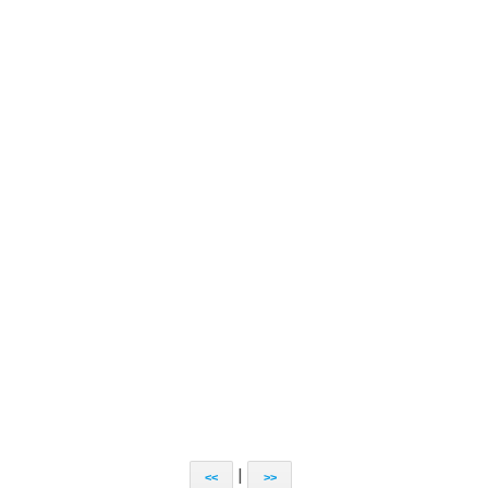
|
<<
>>