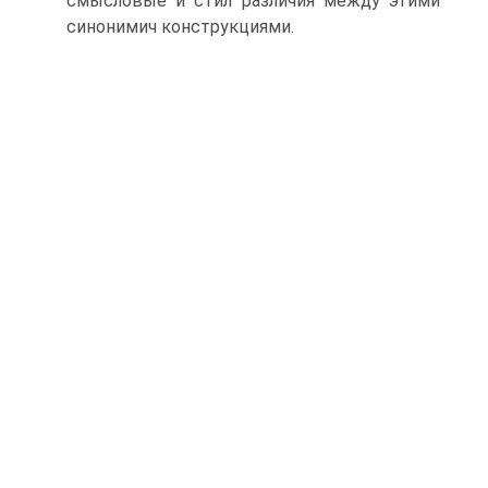
смысловые и стил различия между этими
синонимич конструкциями.