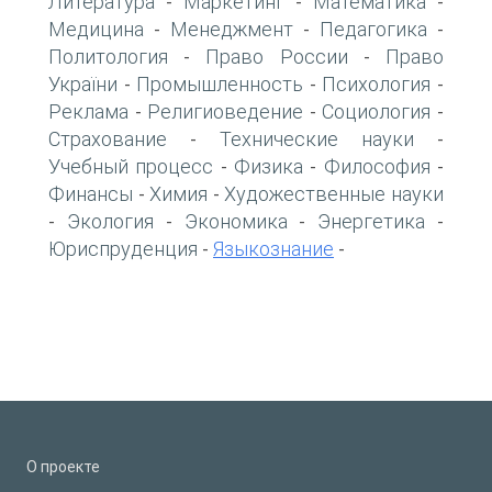
Литература
Маркетинг
Математика
-
-
-
Медицина
Менеджмент
Педагогика
-
-
-
Политология
Право России
Право
-
-
України
Промышленность
Психология
-
-
-
Реклама
Религиоведение
Социология
-
-
-
Страхование
Технические науки
-
-
Учебный процесс
Физика
Философия
-
-
-
Финансы
Химия
Художественные науки
-
-
Экология
Экономика
Энергетика
-
-
-
-
Юриспруденция
Языкознание
-
-
О проекте