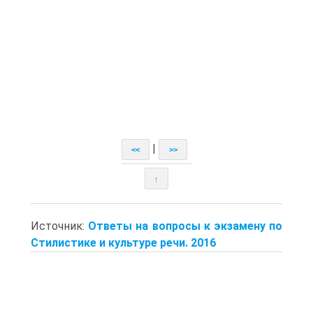
|
<<
>>
↑
Источник:
Ответы на вопросы к экзамену по
Стилистике и культуре речи. 2016