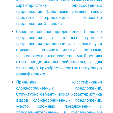
характеристика односоставных
предложений. Синонимия разных типов
простого предложения. Неполные
предложения. Эллипсис.
Сложное союзное предложение. Сложные
предложения, в которых простые
предложения равноправны по смыслу и
свя­заны сочинительными союзами,
называются сложносочиненными: Я решила
стать медицин­ским работником, и для
этого надо приобрести со­ответствующую
квалификацию.
Принципы классификации
сложносочиненных предложений.
Структурно-семантическая характеристика
видов сложносочиненных предложений.
Место сложных предложений с
присоединительными и градационными