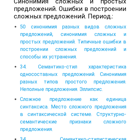
Синонимия сложных и простых
предложений. Ошибки в построении
сложных предложений. Период.:
50 синонимия разных видов сложных
предложений, синонимия сложных и
простых предложений. Типичные ошибки в
построении сложных предложений и
способы их устранения.
34. Семантико-стил характеристика
односоставных предложений. Синонимия
разных типов простого предложения.
Неполные предложения. Эллипсис.
Сложное предложение как единица
синтаксиса. Место сложного предложения
в синтаксической системе. Структурно-
семантические признаки сложного
предложения.
34. Семантико-стилистическая