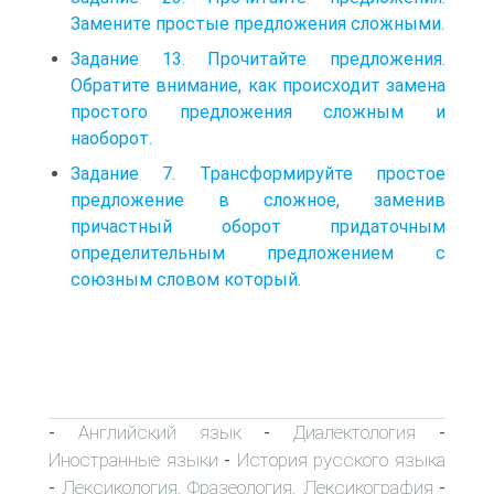
Замените простые предложения сложными.
Задание 13. Прочитайте предложения.
Обратите внимание, как проис­ходит замена
простого предложения сложным и
наоборот.
Задание 7. Трансформируйте простое
предложение в сложное, заменив
причастный оборот придаточным
определительным предложением с
союзным словом который.
Английский язык
Диалектология
-
-
-
Иностранные языки
История русского языка
-
Лексикология. Фразеология. Лексикография
-
-