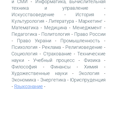
и СМИ
Информатика, вычислительная
-
техника и управление
-
Искусствоведение
История
-
-
Культурология
Литература
Маркетинг
-
-
-
Математика
Медицина
Менеджмент
-
-
-
Педагогика
Политология
Право России
-
-
Право України
Промышленность
-
-
-
Психология
Реклама
Религиоведение
-
-
-
Социология
Страхование
Технические
-
-
науки
Учебный процесс
Физика
-
-
-
Философия
Финансы
Химия
-
-
-
Художественные науки
Экология
-
-
Экономика
Энергетика
Юриспруденция
-
-
Языкознание
-
-