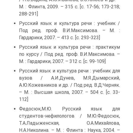
М. : Флинта, 2009. – 315 с. [с. 17-56; 173-218;
288-291]
Русский язык и культура речи : учебник /
Под ред. проф. В.И.Максимова. – М. :
Гардарики, 2007. – 413 с. [с. 293-323]
Русский язык и культура речи : практикум
по курсу / Под ред. проф. В.И.Максимова. –
М. : Гардарики, 2007. – 312 с. [с. 99-109]
Русский язык и культура речи : учебник для
вузов / А.И.Дунев, М.Я.Дымарский,
А.Ю.Кожевников и др. / Под ред. В.Д.Черняк.
– М. : Высшая школа, 2007. – 504 с. [с. 33-
112]
Федосюк,М.Ю. Русский язык для
студентов-нефилологов / М.Ю.Федосюк,
Т.А.Ладыженская, О.А.Михайлова,
Н.А.Николина. – М. : Флинта : Наука, 2004. –