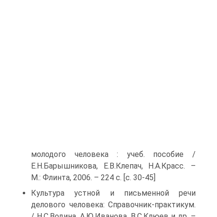
молодого человека : учеб. пособие /
Е.Н.Барышникова, Е.В.Клепач, Н.А.Красс. –
М.: Флинта, 2006. – 224 с. [с. 30-45]
Культура устной и письменной речи
делового человека: Справочник-практикум.
/ Н.С.Водина, А.Ю.Иванова, В.С.Клюев и др. –