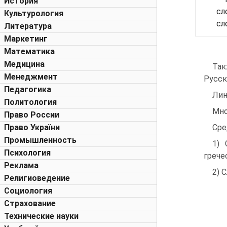
История
сл
Культурология
сл
Литература
Маркетинг
Математика
Медицина
Так
Менеджмент
Русск
Педагогика
Лин
Политология
Мно
Право России
Право України
Сре
Промышленность
1) 
Психология
грече
Реклама
2) 
Религиоведение
Социология
Страхование
Технические науки