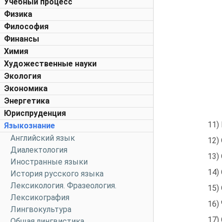
Учебный процесс
Физика
Философия
Финансы
Химия
Художественные науки
Экология
Экономика
Энергетика
Юриспруденция
11)
Языкознание
Английский язык
12)
Диалектология
13)
Иностранные языки
14)
История русского языка
Лексикология. Фразеология.
15)
Лексикография
16)
Лингвокультура
17)
Общая лингвистика