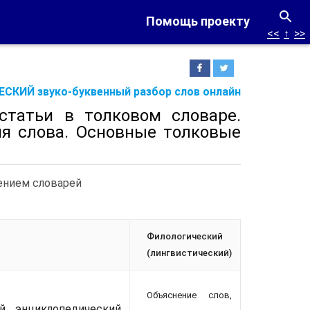
Помощь проекту
<<
↑
>>
СКИЙ звуко-буквенный разбор слов онлайн
статьи в толковом словаре.
ия слова. Основные толковые
ением словарей
Филологический
(лингвистический)
Объяснение слов,
й энциклопедический