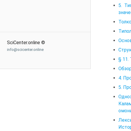
5. Т
значе
Толко
Типол
Основ
SciCenter.online ©
Струк
info@scicenter.online
§ 11.
Обзор
4. Пр
5. Пр
Одно
Калам
омони
Лекси
Истор