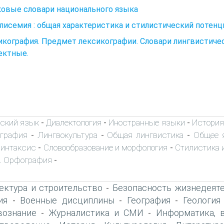
ковые словари национального языка
лисемия : общая характеристика и стилистический потенц
кография. Предмет лексикографии. Словари лингвистиче
ектные.
ский язык
Диалектология
Иностранные языки
История
-
-
-
ография
Лингвокультура
Общая лингвистика
Общее 
-
-
-
интаксис
Словообразование и морфология
Стилистика и
-
-
. Орфография
-
ектура и строительство
Безопасность жизнедеят
-
ия
Военные дисциплины
География
Геология
-
-
-
вознание
Журналистика и СМИ
Информатика, 
-
-