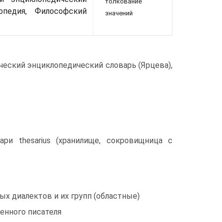
толкование
опедия, Философский
значений
еский энциклопедический словарь (Ярцева),
ри thesarius (хранилище, сокровищница с
ых диалектов и их групп (областные)
ленного писателя