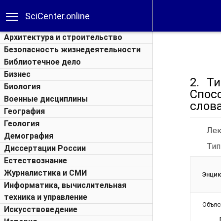
SciCenter.online
Архитектура и строительство
Безопасность жизнедеятельности
Библиотечное дело
Бизнес
2. Т
Биология
Спос
Военные дисциплины
слова
География
Геология
Лек
Демография
Тип
Диссертации России
Естествознание
Журналистика и СМИ
Энци
Информатика, вычислительная
техника и управление
Объяс
Искусствоведение