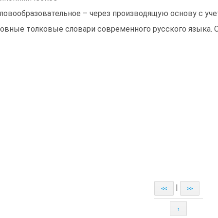
Словообразовательное – через производящую основу с уч
овные толковые словари современного русского языка. О
|
<<
>>
↑