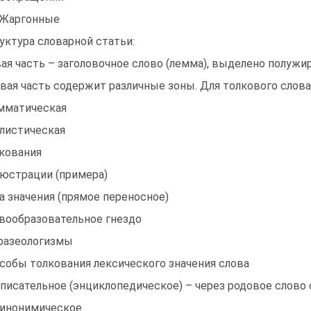
 Жаргонные
уктура словарной статьи:
ая часть – заголовочное слово (лемма), выделено полу
вая часть содержит различные зоны. Для толкового слова
мматическая
листическая
кования
юстрации (примера)
а значения (прямое переносное)
вообразовательное гнездо
разеологизмы
собы толкования лексического значения слова
Описательное (энциклопедическое) – через родовое слово
Синонимическое