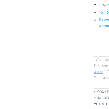
I Тол
16.По
Лекси
и асп
Англий
-
Лексик
язык
С
-
Графика
Архит
-
Биолог
Естест