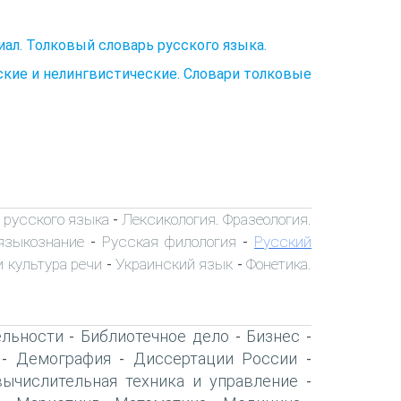
иал. Толковый словарь русского языка.
ские и нелингвистические. Словари толковые
 русского языка
Лексикология. Фразеология.
-
языкознание
Русская филология
Русский
-
-
 культура речи
Украинский язык
Фонетика.
-
-
ельности
Библиотечное дело
Бизнес
-
-
-
Демография
Диссертации России
-
-
-
вычислительная техника и управление
-