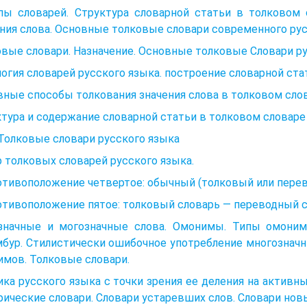
ипы словарей. Структура словарной статьи в толковом 
ния слова. Основные толковые словари современного рус
вые словари. Назначение. Основные толковые Словари ру
огия словарей русского языка. построение словарной ста
ные способы толкования значения слова в толковом слов
тура и содержание словарной статьи в толковом словаре
 Толковые словари русского языка
 толковых словарей русского языка.
отивоположение четвертое: обычный (толковый или пере
отивоположение пятое: толковый словарь — переводный 
значные и могозначные слова. Омонимы. Типы омоним
бур. Стилистически ошибочное употребление многозначн
мов. Толковые словари.
ка русского языка с точки зрения ее деления на активны
ические словари. Словари устаревших слов. Словари новы