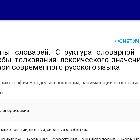
ФОНЕТИЧЕ
ипы словарей. Структура словарной 
обы толкования лексического значен
ри современного русского языка.
сикография – отдел языкознания, занимающийся составл
ы:
клопедический
нение понятий, явлений, сведения о событиях
Примеры: Большая советская энциклопедия, Большо