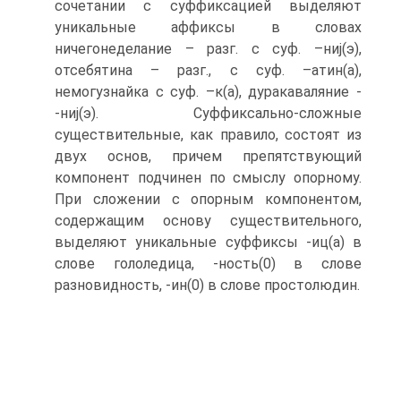
сочетании с суффиксацией выделяют
уникальные аффиксы в словах
ничегонеделание – разг. с суф. –ниj(э),
отсебятина – разг., с суф. –атин(а),
немогузнайка с суф. –к(а), дуракаваляние -
-ниj(э). Суффиксально-сложные
существительные, как правило, состоят из
двух основ, причем препятствующий
компонент подчинен по смыслу опорному.
При сложении с опорным компонентом,
содержащим основу существительного,
выделяют уникальные суффиксы -иц(а) в
слове гололедица, -ность(0) в слове
разновидность, -ин(0) в слове простолюдин.