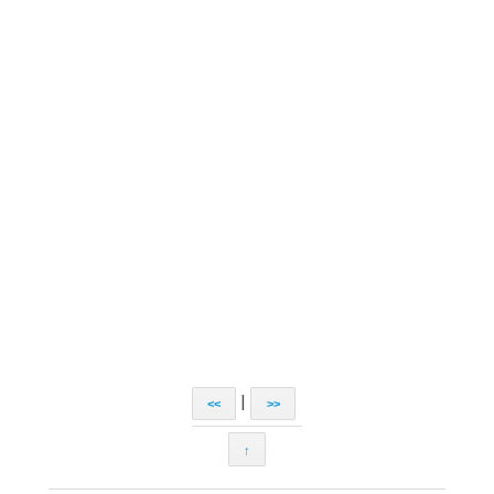
|
<<
>>
↑