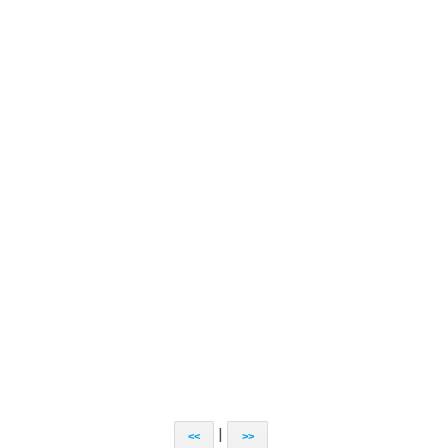
|
<<
>>