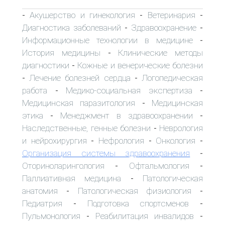
Акушерство и гинекология
Ветеринария
-
-
-
Диагностика заболеваний
Здравоохранение
-
-
Информационные технологии в медицине
-
История медицины
Клинические методы
-
диагностики
Кожные и венерические болезни
-
Лечение болезней сердца
Логопедическая
-
-
работа
Медико-социальная экспертиза
-
-
Медицинская паразитология
Медицинская
-
этика
Менеджмент в здравоохранении
-
-
Наследственные, генные болезни
Неврология
-
и нейрохирургия
Нефрология
Онкология
-
-
-
Организация системы здравоохранения
-
Оториноларингология
Офтальмология
-
-
Паллиативная медицина
Патологическая
-
анатомия
Патологическая физиология
-
-
Педиатрия
Подготовка спортсменов
-
-
Пульмонология
Реабилитация инвалидов
-
-