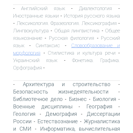
Английский язык
Диалектология
-
-
-
Иностранные языки
История русского языка
-
Лексикология. Фразеология. Лексикография
-
-
Лингвокультура
Общая лингвистика
Общее
-
-
языкознание
Русская филология
Русский
-
-
язык
Синтаксис
Словообразование и
-
-
морфология
Стилистика и культура речи
-
-
Украинский язык
Фонетика. Графика.
-
Орфография
-
Архитектура и строительство
-
-
Безопасность жизнедеятельности
-
Библиотечное дело
Бизнес
Биология
-
-
-
Военные дисциплины
География
-
-
Геология
Демография
Диссертации
-
-
России
Естествознание
Журналистика
-
-
и СМИ
Информатика, вычислительная
-