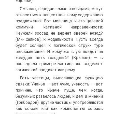
Еще бы!).
Смыслы, передаваемые частицами, могут
относиться к веществен- ному содержанию
предложения: Вот мельница; к его целевой
коммуни- кативной направленности:
Неужели зоосад не вернет зверей назад?
(Ми- халков); к модальности: Пусть всегда
будет солнце!; к логической струк- туре
высказывания: И кому же в ум пойдет на
желудок петь голодный? (Крылов), — в
последнем примере частица же выделяет
логический предикат или рему.
Есть частицы, выполняющие функцию
связки: Ученье — вот чума, ученость — вот
причина, что нынче пуще, чем когда,
безумных развелось людей, и дел, и мнений
(Грибоедов); другие частицы употребляются
как союзы или как компоненты союзов