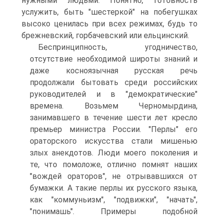
нужными людьми. Понятно, готовность
услужить, быть "шестеркой" на побегушках
высоко ценилась при всех режимах, будь то
брежневский, горбачевский или ельцинский.
Беспринципность, угодничество,
отсутствие необходимой широты знаний и
даже косноязычная русская речь
продолжали бытовать среди российских
руководителей и в "демократические"
времена. Возьмем Черномырдина,
занимавшего в течение шести лет кресло
премьер министра России. "Перлы" его
ораторского искусства стали мишенью
злых анекдотов. Люди моего поколения и
те, что помоложе, отлично помнят наших
"вождей ораторов", не отрывавшихся от
бумажки. А такие перлы их русского языка,
как "коммуньизм", "подвижки", "начать",
"понимашь". Примеры подобной