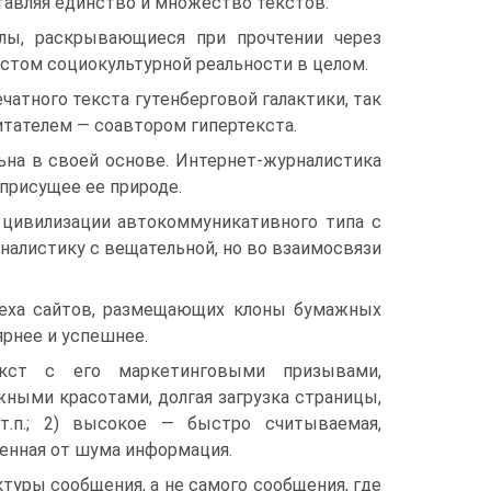
тавляя единство и множество текстов.
лы, раскрывающиеся при прочтении через
кстом социокультурной реальности в целом.
чатного текста гутенберговой галактики, так
читателем — соавтором гипертекста.
льна в своей основе. Интернет-журналистика
присущее ее природе.
 цивилизации автокоммуникативного типа с
рналистику с вещательной, но во взаимосвязи
спеха сайтов, размещающих клоны бумажных
ярнее и успешнее.
кст с его маркетинговыми призывами,
ными красотами, долгая загрузка страницы,
т.п.; 2) высокое — быстро считываемая,
енная от шума информация.
туры сообщения, а не самого сообщения, где