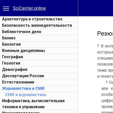
SciCenter.online
Архитектура и строительство
Безопасность жизнедеятельности
Библиотечное дело
Резю
Бизнес
Биология
? В инт
Военные дисциплины
которые
География
специа
Геология
позволя
Демография
тема пр
Диссертации России
и понят
Естествознание
? О
Журналистика и СМИ
или 
особе
СМИ и журналистика
цифр
Информатика, вычислительная
прояв
техника и управление
време