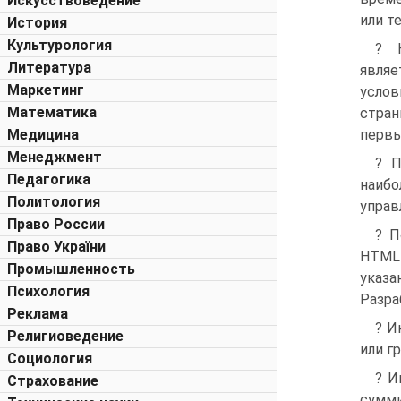
Искусствоведение
или т
История
Культурология
? 
Литература
являе
Маркетинг
услов
Математика
стран
Медицина
перв
Менеджмент
? П
Педагогика
наибо
Политология
управ
Право России
? П
Право України
HTML 
Промышленность
указа
Психология
Разра
Реклама
? И
Религиоведение
или г
Социология
? И
Страхование
сумми