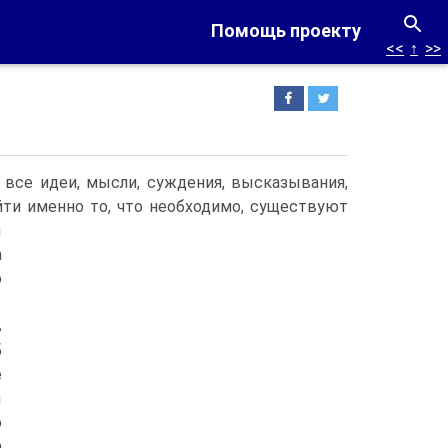
Помощь проекту
<<
↑
>>
 все идеи, мысли, суждения, высказывания,
йти именно то, что необходимо, существуют
ы
а
о
в
б
е
ы
о
а