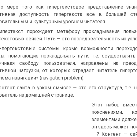
о мере того как гипертекстовое представление знан
итивная доступность гипертекста все в большей ст
овательным и культурным уровнем читателя.
ипертекст порождает метафору прокладывания пользо
текстовых связей. Путь — это последовательность из узл
ипертекстовые системы кроме возможности переход
ы, помогающие прокладывать пути, т.е. осуществлять
ничивая свободу пользователя, направлены на прео
тивной нагрузки, от которых страдает читатель гипер
ема навигации» (navigation problem).
онтент сайта в узком смысле — это его структура, т.е.
ователь на домашней странице.
Этот набор вмес
пояснениями, к
элементами должен
он здесь может по
? Контент — сай