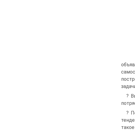
объя
самос
постр
задач
? В
потря
? П
тенде
такое