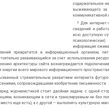
содержательное на
выживающего за 
коммуникативной 
? Для интернет
сведений и работ
всю доступную сум
психологически
информация оживет
влений превратится в информационный организм, пит
тоятельно развивающийся за счет использования ресурс
оению архитектуры сайта вознаграждается подключени
и энергии всего мирового информационного пространства
ызванный стремительным развитием интернета футуро
сениями, сопровождавшими изобретение письменности.
еред журналистикой стоит двойная задача: с одной ст
нциям, возникающим в сети и транслируемым не без по
 место еще есть), а с другой — выполнять культурную ми