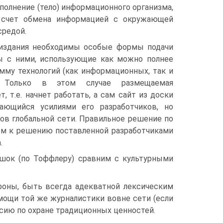
полнение (тело) информационного организма,
счет обмена информацией с окружающей
средой.
-издания необходимы особые формы подачи
ы с ними, использующие как можно полнее
му технологий (как информационных, так и
х). Только в этом случае размещаемая
, т.е. начнет работать, а сам сайт из доски
ающийся усилиями его разработчиков, но
ов глобальной сети. Правильное решение по
ем к решению поставленной разработчиками
.
шок (по Тоффлеру) сравним с культурными
ороны, быть всегда адекватной лексическим
мощи той же журналистики вовне сети (если
ссию по охране традиционных ценностей.