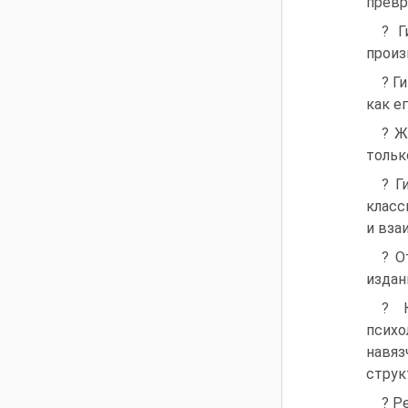
превр
? Г
произ
? Г
как е
? Ж
тольк
? Г
класс
и вза
? О
издан
? 
психо
навя
струк
? Р