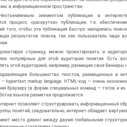
емы в информационном пространстве.
Неотъемлемым элементом публикации в интернет
тся процесс «раскрутки» публикации, т.е. обеспечени
ий того, чтобы эта публикация быстро находилась пои
ицах результатов поиска, так как пользователь чаще 
ыми.
роектируя страницу, можно проектировать и аудитори
лее популярные для этой аудитории понятия. Есть во
лять этой аудиторией, например, размещая свои баннеры н
одавляющее большинство текстов, размещенных в инт
— hypertext markup language. HTML-код — очень экономн
ния браузеру (в форме специальных команд — тэгов и их 
ботка языков разметки продолжается.
нтернет позволяет структурировать информационный обр
руппы понятий, следовательно, интернет обладает виртуа
меет место диалог между двумя глобальными структур
рованным создателем страниц.