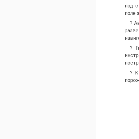
под с
поле 
? А
разве
навиг
? Г
инст
постр
? К
порож