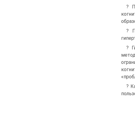
? П
когн
образ
? Г
гипер
? Г
метод
огра
когни
«пробл
? К
польз