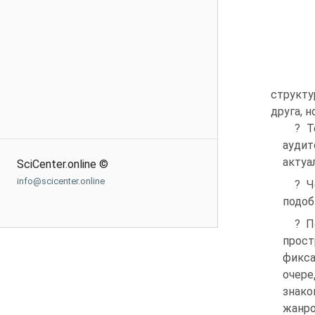
структу
друга, 
? Т
ауди
актуа
SciCenter.online ©
info@scicenter.online
? Ч
подоб
? П
прост
фикса
очере
знако
жанро