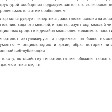
труктурой сообщения подразумевается его логическая ко
зрения вместе с этим сообщением.
втор конструирует гипертекст, расставляя ссылки на а
твлению хода его мыслей, и прогнозирует ход мыслей чи
ационных средств и дизайна мышление желаемого посети
ипертекст актуализирует и поднимает на более высо
рументы — энциклопедию и архив, образ которых чит
оенной веб-публикации.
 тексту, по свойству гипертекста, мы обязаны также 
даемые текстом, т.е.