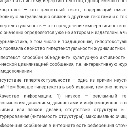
ащается в систему, иерархию текстов, одновременно сос
ипертекст — это целостный текст, содержащий смыс
вольную актуализацию связей с другими текстами и с те
ипертекстуальность — это преодоление императивности пе
го значение определяется уже не автором и издателем, а 
урналистика, в том числе и традиционная, гипертекстуа
о проявила свойство гипертекстуальности журналистики, 
ипертекст способен объединить культурную активность
ической циви­лизацией сообщения, т.е. интерактивную жу
имодополнении.
тсутствие гипертекстуальности — одна из причин неу
ий. Чем больше гипертекста в веб-издании, тем оно попул
Качество информации: 1) низкое — рекламный те
логическим давлением, длиннотами и информационно лож
зчивый или плохой дизайн, отсутствие структуры и 
турированная (читаемость структуры), максимально очищ
еференция сообщения в интернете есть референция струк