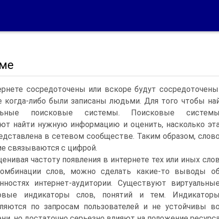
ме
ернете сосредоточены или вскоре будут сосредоточены
 когда-либо были записаны людьми. Для того чтобы на
льные поисковые системы.
Поисковые систем
ют найти нужную информацию и оценить, насколько эт
едставлена в сетевом сообществе. Таким образом, слов
ие связываются с цифрой.
ценивая частоту появления в интернете тех или иных сло
комбинации слов, можно сделать какие-то выводы о
нностях интернет-аудитории. Существуют виртуальны
овые индикаторы слов, понятий и тем. Индикатор
ляются по запросам пользователей и не устойчивы в
ни, но достаточно серьезно влияют на положение ресурс