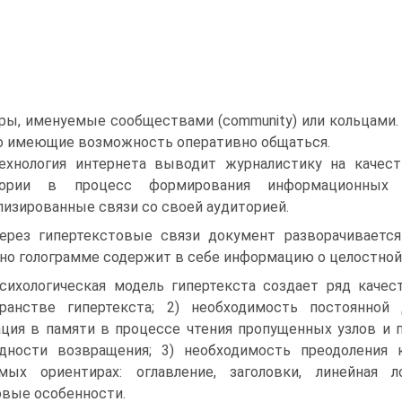
ры, именуемые сообществами (community) или кольцами. 
но имеющие возможность оперативно общаться.
ехнология интернета выводит журналистику на качес
тории в процесс формирования информационных 
лизированные связи со своей аудиторией.
ерез гипертекстовые связи документ разворачиваетс
но голограмме содержит в себе информацию о целостной
сихологическая модель гипертекста создает ряд качес
ранстве гипертекста; 2) необходимость постоянной 
ция в памяти в процессе чтения пропущенных узлов и п
дности возвращения; 3) необходимость преодоления 
мых ориентирах: оглавление, заголовки, линейная л
вые особенности.