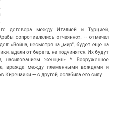
х
я
е
ого договора между Италией и Турцией,
рабы сопротивлялись отчаянно», -- отмечал
ел: «Война, несмотря на „мир", будет еще на
и, вдали от берега, не подчинятся. Их будут
м, насилованием женщин» *. Вооруженное
вда, вражда между племенными вождями и
Киренаики -- с другой, ослабила его силу.