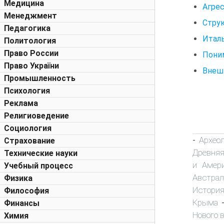
Медицина
Агре
Менеджмент
Стру
Педагогика
Италь
Политология
Право России
Поним
Право України
Внешн
Промышленность
Психология
Реклама
Религиоведение
Социология
Архео
-
Страхование
Древняя
Технические науки
и Амер
Учебный процесс
Австрал
Физика
История
Философия
Крыма
Финансы
Нового 
Химия