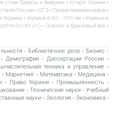
я стран Европы и Америки
Історія України
-
-
стория России
ОГЭ
Первая мировая война
-
-
-
я Украина
Украина в XVI - XVIII вв
Украина в
-
-
ліття (VII-XV ст.)
Энеолит и бронзовый век
-
-
ельности
Библиотечное дело
Бизнес
-
-
-
Демография
Диссертации России
-
-
-
вычислительная техника и управление
-
Маркетинг
Математика
Медицина
-
-
-
-
и
Право України
Промышленность
-
-
-
рахование
Технические науки
Учебный
-
-
ственные науки
Экология
Экономика
-
-
-