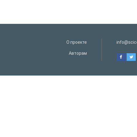
О проекте
info@scice
Авторам