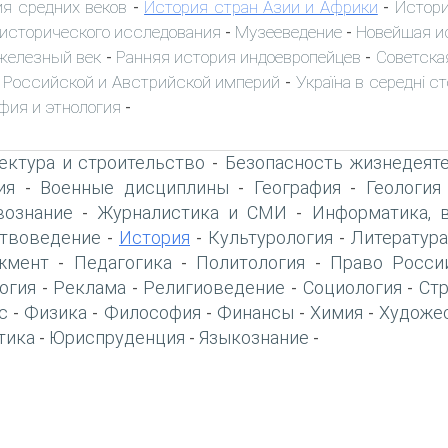
я средних веков
История стран Азии и Африки
Истори
-
-
исторического исследования
Музееведение
Новейшая и
-
-
железный век
Ранняя история индоевропейцев
Советска
-
-
 Российской и Австрийской империй
Україна в середні сто
-
фия и этнология
-
ектура и строительство
Безопасность жизнедеят
-
ия
Военные дисциплины
География
Геология
-
-
-
вознание
Журналистика и СМИ
Информатика, 
-
-
твоведение
История
Культурология
Литература
-
-
-
жмент
Педагогика
Политология
Право Росси
-
-
-
огия
Реклама
Религиоведение
Социология
Ст
-
-
-
-
с
Физика
Философия
Финансы
Химия
Художе
-
-
-
-
-
тика
Юриспруденция
Языкознание
-
-
-