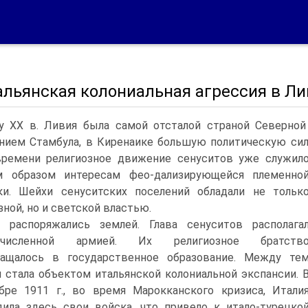
альянская колониальная агрессия в Л
у XX в. Ливия была самой отсталой страной Северной
нием Стамбула, в Киренаике большую политическую сил
времени религиозное движение сенуситов уже служил
м образом интересам фео-дализирующейся племенно
ки. Шейхи сенуситских поселений обладали не тольк
зной, но и светской властью.
 распоряжались землей. Глава сенуситов располага
очисленной армией. Их религиозное братств
ращалось в государственное образование. Между те
 стала объектом итальянской колониальной экспансии. 
бре 1911 г., во время Марокканского кризиса, Итали
ила здесь свои войска, что привело к итало-турецко