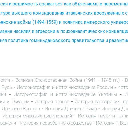
ссия и решимость сражаться как объясняемые переменн
ктура высшего командования итальянских вооружённых с
янские войны (1494-1559) и политика имперского универс
ание насилия и агрессии в психоаналитических концепци
яя политика гоминьдановского правительства и развити
логия
Великая Отечественная Война (1941 - 1945 гг.)
В
-
-
 Русь
Историография и источниковедение России
Исто
-
-
ики
Историография и источниковедение Украины
И
-
-
ии и Океании
История аланов
История варварских на
-
-
 Древнего Востока
История Древнего Рима
История Др
-
-
История мировых цивилизаций
История науки и техн
-
-
времени
История первобытного общества
История Р. Бе
-
-