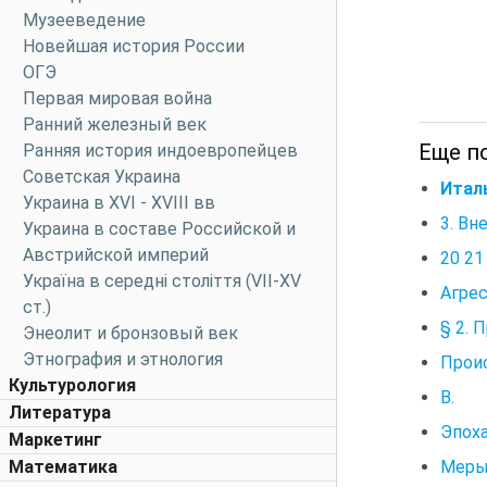
Музееведение
Новейшая история России
ОГЭ
Первая мировая война
Ранний железный век
Еще по
Ранняя история индоевропейцев
Советская Украина
Итал
Украина в XVI - XVIII вв
3. Вн
Украина в составе Российской и
Австрийской империй
20 21
Україна в середні століття (VII-XV
Агре
ст.)
§ 2. 
Энеолит и бронзовый век
Этнография и этнология
Прои
Культурология
В. У
Литература
Эпоха
Маркетинг
Меры
Математика