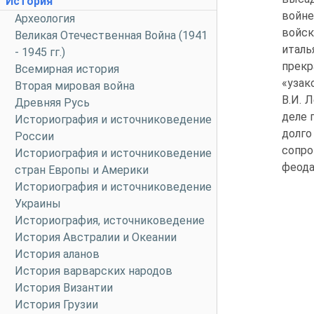
История
войне
Археология
войс
Великая Отечественная Война (1941
итал
- 1945 гг.)
прек
Всемирная история
«узак
Вторая мировая война
В.И. 
Древняя Русь
деле 
Историография и источниковедение
долг
России
сопр
Историография и источниковедение
феода
стран Европы и Америки
Историография и источниковедение
Украины
Историография, источниковедение
История Австралии и Океании
История аланов
История варварских народов
История Византии
История Грузии