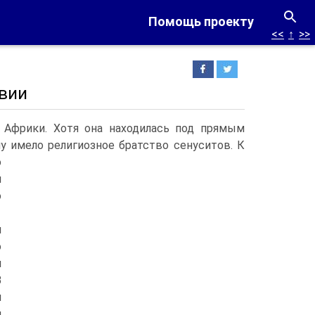
Помощь проекту
<<
↑
>>
ивии
 Африки. Хотя она находилась под прямым
у имело религиозное братство сенуситов.
К
о
й
о
л
о
м
В
я
й