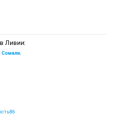
в Ливии:
 Сомали.
ость86