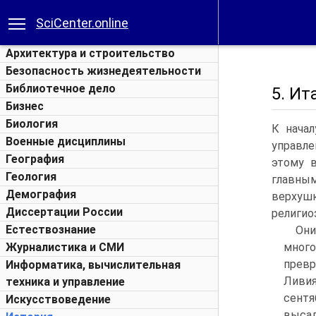
SciCenter.online
Архитектура и строительство
Безопасность жизнедеятельности
Библиотечное дело
5. Ит
Бизнес
Биология
К начал
Военные дисциплины
управле
География
этому 
Геология
главны
Демография
верхуш
Диссертации России
религио
Естествознание
Они
Журналистика и СМИ
мног
прев
Информатика, вычислительная
Ливия
техника и управление
сентя
Искусствоведение
высад