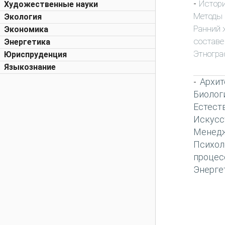
Истори
-
Художественные науки
Методы 
Экология
Ранний 
Экономика
составе
Энергетика
Этногра
Юриспруденция
Языкознание
Архит
-
Биолог
Естест
Искусс
Менед
Психол
процес
Энерге