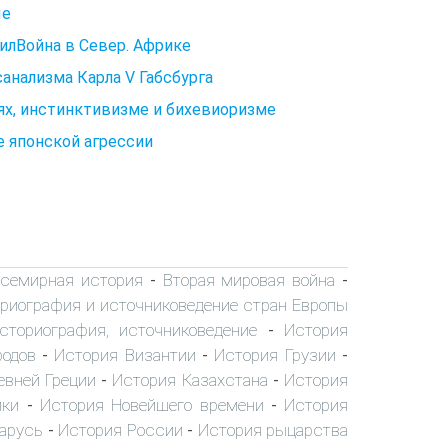
ые
илВойна в Север. Африке
анализма Карла V Габсбурга
ях, инстинктивизме и бихевиоризме
е японской агрессии
семирная история
Вторая мировая война
-
-
риография и источниковедение стран Европы
сториография, источниковедение
История
-
родов
История Византии
История Грузии
-
-
-
евней Греции
История Казахстана
История
-
-
ики
История Новейшего времени
История
-
-
ларусь
История России
История рыцарства
-
-