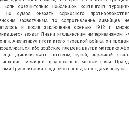
. Если сравнительно небольшой контингент турецки
к не сумел оказать серьезного противодействи
ьянским захватчикам, то сопротивление ливийцев н
ратилось и после заключения осенью 1912 г. мирн
онившего» захват Ливии итальянским империализмом. «А
Ленин. Анализируя итоги итало-турецкой войны, он предвид
продолжаться, ибо арабские племена внутри материка Африк
о еще „цивилизовать штыком, пулей, веревкой, огне
отивление ливийцев продолжалось многие годы. Пра
лами Триполитании, с одной стороны, и вождями сенуситов 