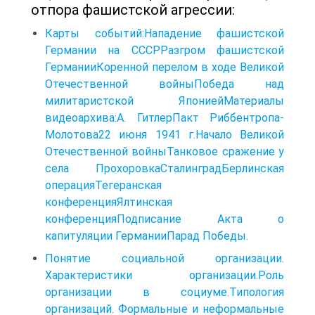
отпора фашистской агрессии:
Карты событий:Нападение фашистской
Германии на СССРРазгром фашистской
ГерманииКоренной перелом в ходе Великой
Отечественной войныПобеда над
милитаристской ЯпониейМатериалы
видеоархива:А. ГитлерПакт Риббентропа-
Молотова22 июня 1941 г.Начало Великой
Отечественной войныТанковое сражение у
села ПрохоровкаСталинградБерлинская
операцияТегеранская
конференцияЯлтинская
конференцияПодписание Акта о
капитуляции ГерманииПарад Победы.
Понятие социальной организации.
Характеристики организации.Роль
организации в социуме.Типология
организаций. Формальные и неформальные