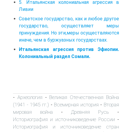
5. Итальянская колониальная агрессия в
Ливии
Советское государство, как и любое другое
государст­во, осуществляет меры
принуждения. Ho эти,меры осу­ществляются
иначе, чем в буржуазных государствах.
Итальянская агрессия против Эфиопии.
Колониальный раздел Сомали.
Археология
Великая Отечественная Война
-
-
(1941 - 1945 гг.)
Всемирная история
Вторая
-
-
мировая война
Древняя Русь
-
-
Историография и источниковедение России
-
Историография и источниковедение стран