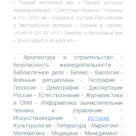
Ранний железный век
Ранняя история
-
-
индоевропейцев
Советская Украина
Украина
-
-
в XVI - XVIII вв
Украина в составе Российской
-
и Австрийской империй
Україна в середні
-
століття (VII-XV ст.)
Энеолит и бронзовый век
-
Этнография и этнология
-
-
Архитектура и строительство
-
-
Безопасность жизнедеятельности
-
Библиотечное дело
Бизнес
Биология
-
-
-
Военные дисциплины
География
-
-
Геология
Демография
Диссертации
-
-
России
Естествознание
Журналистика
-
-
и СМИ
Информатика, вычислительная
-
техника и управление
-
Искусствоведение
История
-
-
Культурология
Литература
Маркетинг
-
-
-
Математика
Медицина
Менеджмент
-
-
-