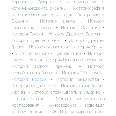
Европы и Америки
Историография и
-
источниковедение Украины
Историография,
-
источниковедение
История Австралии и
-
Океании
История аланов
История
-
-
варварских народов
История Византии
-
-
История Грузии
История Древнего Востока
-
-
История Древнего Рима
История Древней
-
Греции
История Казахстана
История Крыма
-
-
История мировых цивилизаций
История
-
-
науки и техники
История Новейшего времени
-
-
История Нового времени
История
-
первобытного общества
История Р. Беларусь
-
-
История России
История рыцарства
-
-
История средних веков
История стран Азии и
-
Африки
История стран Европы и Америки
-
-
Історія України
Методы исторического
-
исследования
Музееведение
Новейшая
-
-
история России
ОГЭ
Первая мировая война
-
-