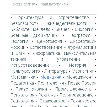
Токсикология
Травматология
-
-
Архитектура и строительство
-
-
Безопасность жизнедеятельности
-
Библиотечное дело
Бизнес
Биология
-
-
-
Военные дисциплины
География
-
-
Геология
Демография
Диссертации
-
-
России
Естествознание
Журналистика
-
-
и СМИ
Информатика, вычислительная
-
техника и управление
-
Искусствоведение
История
-
-
Культурология
Литература
Маркетинг
-
-
-
Математика
Медицина
Менеджмент
-
-
-
Педагогика
Политология
Право России
-
-
Право України
Промышленность
-
-
-
Психология
Реклама
Религиоведение
-
-
-
Социология
Страхование
Технические
-
-
науки
Учебный процесс
Физика