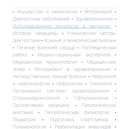
Акушерство и гинекология
Ветеринария
-
-
-
Диагностика заболеваний
Здравоохранение
-
-
Информационные технологии в медицине
-
История медицины
Клинические методы
-
диагностики
Кожные и венерические болезни
-
Лечение болезней сердца
Логопедическая
-
-
работа
Медико-социальная экспертиза
-
-
Медицинская паразитология
Медицинская
-
этика
Менеджмент в здравоохранении
-
-
Наследственные, генные болезни
Неврология
-
и нейрохирургия
Нефрология
Онкология
-
-
-
Организация системы здравоохранения
-
Оториноларингология
Офтальмология
-
-
Паллиативная медицина
Патологическая
-
анатомия
Патологическая физиология
-
-
Педиатрия
Подготовка спортсменов
-
-
Пульмонология
Реабилитация инвалидов
-
-