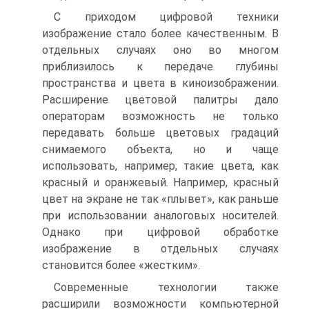
С приходом цифровой техники
изображение стало более качест­венным. В
отдельных случаях оно во многом
приблизилось к передаче глу­бины
пространства и цвета в киноизображении.
Расширение цветовой па­литры дало
операторам возможность не только
передавать больше цвето­вых градаций
снимаемого объекта, но и чаще
использовать, например, та­кие цвета, как
красный и оранжевый. Например, красный
цвет на экране не так «плывет», как раньше
при использовании аналоговых носителей.
Одна­ко при цифровой обработке
изображение в отдельных случаях
становится более «жестким».
Современные технологии также
расширили возможности компью­терной