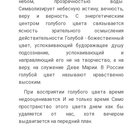
небом, прозрачностью воды.
Символизирует небесную истину, веч­ность,
веру и верность. С энергетическим
центром голубого цвета связыва­ется
ясность зрительного осмысления
действительности. Голубой - божест­венный
цвет, успокаивающий будоражащее душу
подсознание, успокаи­вающий и
направляющий его не на творчество, а на
веру, на служение Деве Марии. В России
голубой цвет называют нравственно
высоким.
При восприятии голубого цвета время
недооценивается. И не толь­ко время. Само
пространство этого цвета днем как бы
удаляется от нас, хотя вечером
выдвигается на передний план.