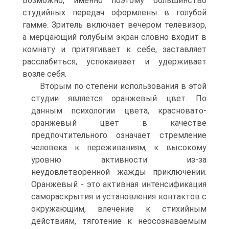
Возможно, именно поэтому боль­шинство
студийных передач оформлены в голубой
гамме. Зритель включает вечером телевизор,
а мерцающий голубым экран словно входит в
комнату и притягивает к себе, заставляет
расслабиться, успокаивает и удерживает
возле себя.
Вторым по степени использования в этой
студии является оранже­вый цвет. По
данным психологии цвета, красновато-
оранжевый цвет в каче­стве
предпочтительного означает стремление
человека к переживаниям, к высокому
уровню активности из-за
неудовлетворенной жажды приключе­нии.
Оранжевый - это активная интенсификация
самораскрытия и установ­ления контактов с
окружающим, влечение к стихийным
действиям, тяготе­ние к неосознаваемым