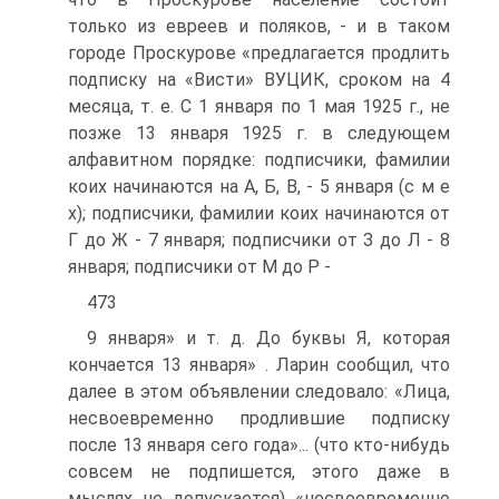
только из евреев и поляков, - и в таком
городе Проскурове «предлагается продлить
подписку на «Висти» ВУЦИК, сроком на 4
месяца, т. е. С 1 января по 1 мая 1925 г., не
позже 13 января 1925 г. в следующем
алфавитном порядке: подписчики, фамилии
коих начинаются на А, Б, В, - 5 января (с м е
х); подписчики, фамилии коих начинаются от
Г до Ж - 7 января; подписчики от З до Л - 8
января; подписчики от М до Р -
473
9 января» и т. д. До буквы Я, которая
кончается 13 января» . Ларин сообщил, что
далее в этом объявлении следовало: «Лица,
несвоевременно продлившие подписку
после 13 января сего года»... (что кто-нибудь
совсем не подпишется, этого даже в
мыслях не допускается) «несвоевременно