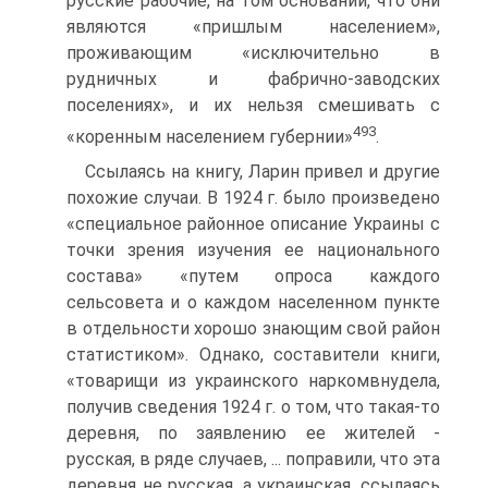
русские рабочие, на том основании, что они
являются «пришлым населением»,
проживающим «исключительно в
рудничных и фабрично-заводских
поселениях», и их нельзя смешивать с
493
«коренным населением губернии»
.
Ссылаясь на книгу, Ларин привел и другие
похожие случаи. В 1924 г. было произведено
«специальное районное описание Украины с
точки зрения изучения ее национального
состава» «путем опроса каждого
сельсовета и о каждом населенном пункте
в отдельности хорошо знающим свой район
статистиком». Однако, составители книги,
«товарищи из украинского наркомвнудела,
получив сведения 1924 г. о том, что такая-то
деревня, по заявлению ее жителей -
русская, в ряде случаев, ... поправили, что эта
деревня не русская, а украинская, ссылаясь