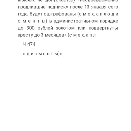
продлившие подписку после 13 января сего
года, будут оштрафованы (с м е х, а п л о д и
с м е н т ы) в административном порядке
до 300 рублей золотом или подвергнуты
аресту до 3 месяцев» (с м е х, а п л
Ч 474
о д и с м е н т ы)» .