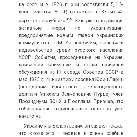
на селе и в 1926 г. они составляли 5,1 %
крестьянства УССР, проживая в 33 из 40
469
округов республики
. Как уже говорилось,
активные меры по украинизации,
предпринятые новым главой украинских
коммунистов Л.М. Кагановичем, вызывали
недовольство среди русского населения
УССР. События, проходившие на Украине,
привлекли внимание и стали причиной
обсуждения на III съезде Советов СССР в
мае 1925 г. Инициативу проявил Юрий Ларин
(псевдоним известного революционного
деятеля Михаила Залмановича Лурье), член
Президиума ВСНХ и Г осплана. Признав, что
«образование национальных советов уже
начато на
Украине и в Белоруссии», он заявил также,
что «пока это - первые и очень слабые