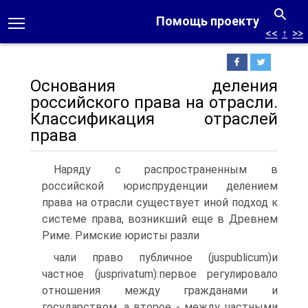
Помощь проекту
<<
↑
>>
Основания деления
российского права на отрасли.
Классификация отраслей
права
Наряду с распространенным в
российской юриспруденции делением
права на отрасли существует иной подход к
системе права, возникший еще в Древнем
Риме. Римские юристы разли­
чали право публичное (juspublicum)и
частное (jusprivatum):пер­вое регулировало
отношения между гражданами и
государством, а второе - между частными