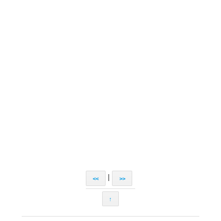
|
<<
>>
↑