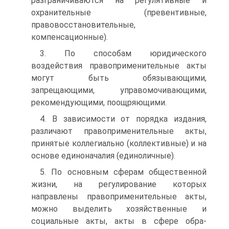
разграничиваются на регулятив­ные и
охранительные (превентивные,
правовосстановительные,
компенсационные).
3. По способам юридического
воздействия правопримени­тельные акты
могут быть обязывающими,
запрещающими, упра­вомочивающими,
рекомендующими, поощряющими.
4. В зависимости от порядка издания,
различают право­применительные акты,
принятые коллегиально (коллективные) и на
основе единоначалия (единоличные).
5. По основным сферам общественной
жизни, на регулиро­вание которых
направлены правоприменительные акты,
можно выделить хозяйственные и
социальные акты, акты в сфере обра­