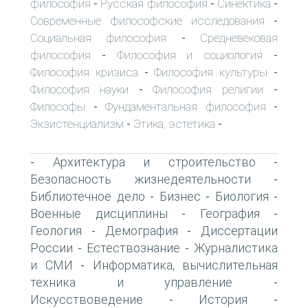
философия
Русская философия
Синектика
-
-
-
Современные философские исследования
-
Социальная философия
Средневековая
-
философия
Философия и социология
-
-
Философия кризиса
Философия культуры
-
-
Философия науки
Философия религии
-
-
Философы
Фундаментальная философия
-
-
Экзистенциализм
Этика, эстетика
-
-
Архитектура и строительство
-
-
Безопасность жизнедеятельности
-
Библиотечное дело
Бизнес
Биология
-
-
-
Военные дисциплины
География
-
-
Геология
Демография
Диссертации
-
-
России
Естествознание
Журналистика
-
-
и СМИ
Информатика, вычислительная
-
техника и управление
-
Искусствоведение
История
-
-