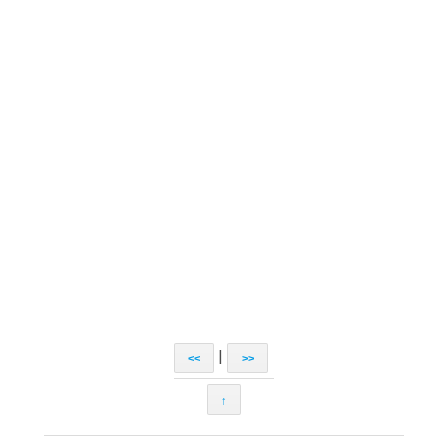
|
<<
>>
↑