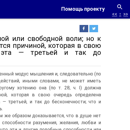
Помощь проекту
<<
↑
>>
ой или свободной воли; но к
тся причиной, которая в свою
, эта — третьей и так до
ленный модус мышления и, следовательно (по
х действий, иными словами, не может иметь
ругому хотению она (по т.
28, ч. I) должна
ной, которая в свою очередь определена
а — третьей, и так до бесконечности; что и
ь.
им же образом доказывается, что в душе нет
 способности разумения, желания, любви и
, что эти и другие подобные способности или