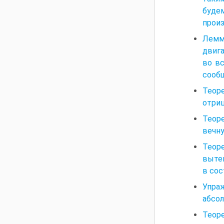
буде
произ
Лемм
двига
во вс
сообщ
Теоре
отриц
Теоре
вечну
Теор
вытек
в сос
Упраж
абсол
Теор