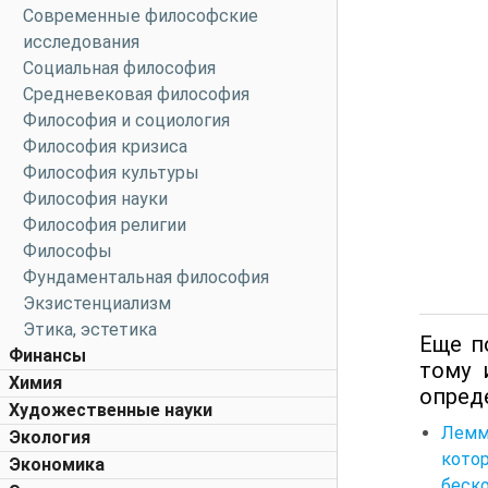
Современные философские
исследования
Социальная философия
Средневековая философия
Философия и социология
Философия кризиса
Философия культуры
Философия науки
Философия религии
Философы
Фундаментальная философия
Экзистенциализм
Этика, эстетика
Еще п
Финансы
тому 
Химия
опреде
Художественные науки
Лемм
Экология
кото
Экономика
беско