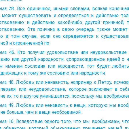
ема 28. Все единичное, иными словами, всякая конечна
 может существовать и определяться к действию тольк
ствованию и действию какой-либо другой причиной, 
ствованию. Эта причина в свою очередь также может
ко в том случае, если она определяется к существов
ной и ограниченной по
ема 46. Кто получил удовольствие или неудовольствие 
овию или другой народности, сопровождаемое идеей о н
м именем сословия или народности, тот будет любить 
длежащих к тому же сословию или народности.
ма 48. Любовь или ненависть, например к Петру, исчеза
 первая, или неудовольствие, которое заключает в себ
не их; то и другое уменьшается, поскольку мы воображаем
ема 49. Любовь или ненависть к вещи, которую мы вооб
не больше, чем к вещи необходимой.
ма 16. Вследствие одного того, что мы воображаем, чт
м объектом, который обыкновенно причиняет нашей д