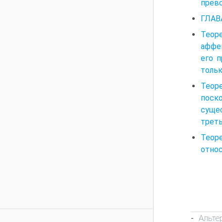
прев
ГЛАВА
Теор
аффе
его п
тольк
Теор
поск
сущес
треть
Теор
отно
Альте
-