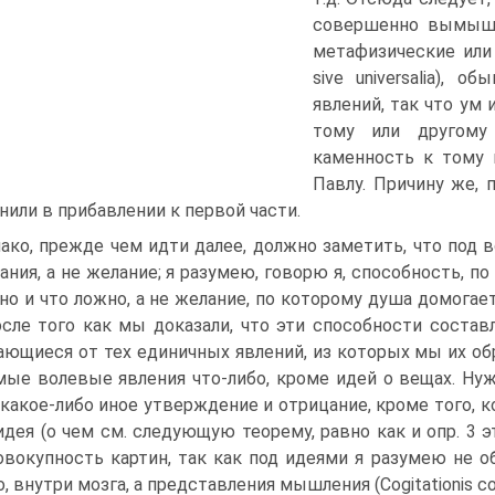
совершенно вымышле
метафизические или 
sive universalia),
явлений, так что ум 
тому или другому
каменность к тому 
Павлу. Причину же,
нили в прибавлении к первой части.
ако, прежде чем идти далее, должно заметить, что под 
ания, а не желание; я разумею, говорю я, способность, п
но и что ложно, а не желание, по которому душа домогае
осле того как мы доказали, что эти способности состав
ающиеся от тех единичных явлений, из которых мы их об
мые волевые явления что-либо, кроме идей о вещах. Нуж
какое-либо иное утверждение и отрицание, кроме того, к
идея (о чем см. следующую теорему, равно как и опр. 3 
овокупность картин, так как под идеями я разумею не об
о, внутри мозга, а представления мышления (Cogitationis co