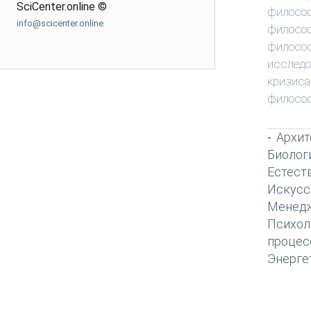
SciCenter.online ©
филосо
info@scicenter.online
филосо
филосо
исследо
кризиса
филосо
Архит
-
Биолог
Естест
Искусс
Менед
Психол
процес
Энерге