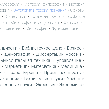
философия
История философии
История
-
-
софия
Онтология и теория познания
Основы
-
-
Синектика
Современные философские
-
-
офия
Философия и социология
Философия
-
-
ия религии
Философы
Фундаментальная
-
-
ельности
Библиотечное дело
Бизнес
-
-
-
Демография
Диссертации России
-
-
-
вычислительная техника и управление
-
Маркетинг
Математика
Медицина
-
-
-
-
и
Право України
Промышленность
-
-
-
рахование
Технические науки
Учебный
-
-
ственные науки
Экология
Экономика
-
-
-