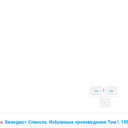
|
<<
>>
↑
к:
Бенедикт Спиноза. Избранные произведения Том I. 19