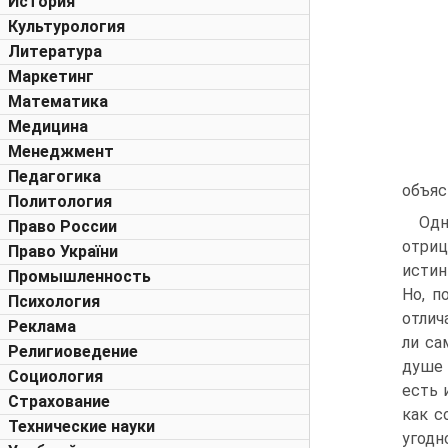
История
Культурология
Литература
Маркетинг
Математика
Медицина
Менеджмент
Педагогика
объяс
Политология
Одн
Право России
отриц
Право України
истин
Промышленность
Но, п
Психология
отлич
Реклама
ли са
Религиоведение
душе 
Социология
есть 
Страхование
как с
Технические науки
угодн