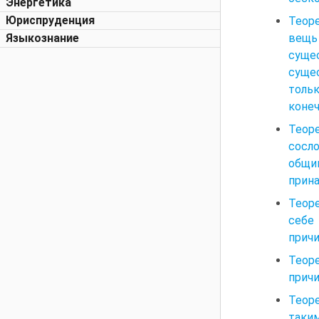
Энергетика
Юриспруденция
Теор
вещь
Языкознание
суще
суще
толь
конеч
Теор
сосл
общи
прина
Теоре
себе
причи
Теор
причи
Теоре
таки