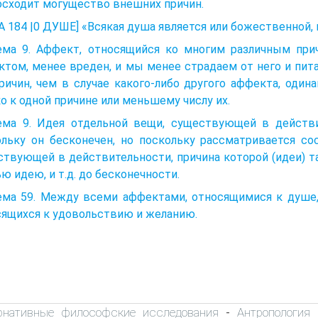
осходит могущество внешних причин.
 184 |0 ДУШЕ] «Всякая душа является или божественной,
ема 9. Аффект, относящийся ко многим различным пр
ктом, менее вреден, и мы менее страдаем от него и пи
ричин, чем в случае какого-либо другого аффекта, один
о к одной причине или меньшему числу их.
ема 9. Идея отдельной вещи, существующей в действит
ольку он бесконечен, но поскольку рассматривается с
твующей в действительности, причина которой (идеи) так
ю идею, и т.д. до бесконечности.
ема 59. Между всеми аффектами, относящимися к душе, 
сящихся к удовольствию и желанию.
рнативные философские исследования
Антропология
-