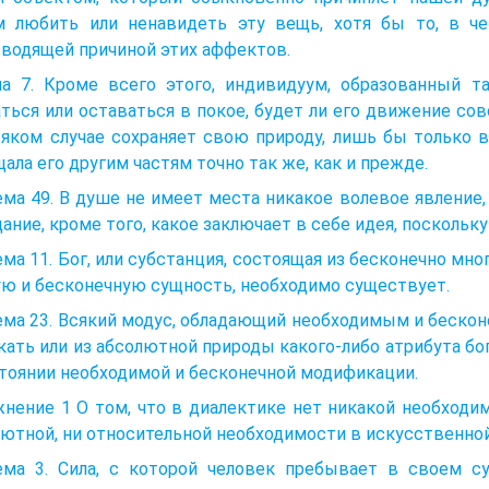
м любить или ненавидеть эту вещь, хотя бы то, в ч
водящей причиной этих аффектов.
а 7. Кроме всего этого, индивидуум, образованный т
ться или оставаться в покое, будет ли его движение со
яком случае сохраняет свою природу, лишь бы только в
ала его другим частям точно так же, как и прежде.
ма 49. В душе не имеет места никакое волевое явление
ание, кроме того, какое заключает в себе идея, поскольку
ма 11. Бог, или субстанция, состоящая из бесконечно мн
ю и бесконечную сущность, необходимо существует.
ема 23. Всякий модус, обладающий необходимым и беско
ать или из абсолютной природы какого-либо атрибута бога
тоянии необходимой и бесконечной модификации.
нение 1 О том, что в диалектике нет никакой необходим
ютной, ни относительной необходимости в искусственно
ема 3. Сила, с которой человек пребывает в своем су