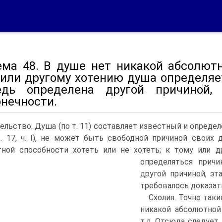
ема 48. В душе нет никакой абсолютн
 или другому хотению душа определяе
едь определена другой причиной
онечности.
ельство. Душа (по т. 11) составляет известный и опреде
т. 17, ч. I), не может быть свободной причиной свои
ной способности хотеть или не хотеть; к тому или д
определяться причи
другой причиной, эт
требовалось доказат
Схолия. Точно так
никакой абсолютной
т.д. Отсюда следует