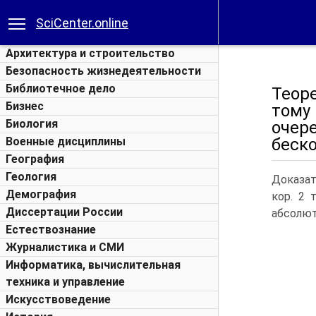
SciCenter.online
Архитектура и строительство
Безопасность жизнедеятельности
Библиотечное дело
Теор
Бизнес
тому
Биология
очер
Военные дисциплины
беск
География
Геология
Доказат
Демография
кор. 2 
Диссертации России
абсолют
Естествознание
Журналистика и СМИ
Информатика, вычислительная
техника и управление
Искусствоведение