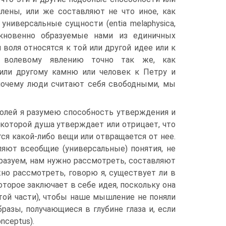
ны, или же составляют не что иное, как
универсальные сущности (entia melaphysica,
 обыкновенно образуемые нами из единичных
и воля относятся к той или другой идее или к
 волевому явлению точно так же, как
или другому камню или человек к Петру и
 почему люди считают себя свободными, мы
волей я разумею способность утверждения и
о которой душа утверждает или отрицает, что
тся какой-либо вещи или отвращается от нее.
ляют всеобщие (универсальные) понятия, не
разуем, нам нужно рассмотреть, составляют
но рассмотреть, говорю я, существует ли в
оторое заключает в себе идея, поскольку она
этой части), чтобы наше мышление не поняли
разы, получающиеся в глубине глаза и, если
nceptus).