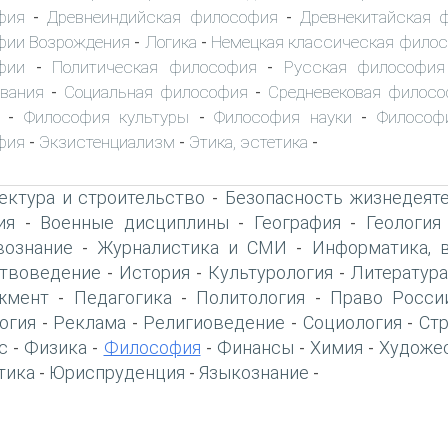
фия
Древнеиндийская философия
Древнекитайская 
-
-
фии Возрождения
Логика
Немецкая классическая фило
-
-
фии
Политическая философия
Русская философия
-
-
вания
Социальная философия
Средневековая филос
-
-
Философия культуры
Философия науки
Философ
-
-
-
фия
Экзистенциализм
Этика, эстетика
-
-
-
ектура и строительство
Безопасность жизнедеят
-
ия
Военные дисциплины
География
Геология
-
-
-
вознание
Журналистика и СМИ
Информатика, 
-
-
твоведение
История
Культурология
Литература
-
-
-
жмент
Педагогика
Политология
Право Росси
-
-
-
огия
Реклама
Религиоведение
Социология
Ст
-
-
-
-
с
Физика
Философия
Финансы
Химия
Художе
-
-
-
-
-
тика
Юриспруденция
Языкознание
-
-
-