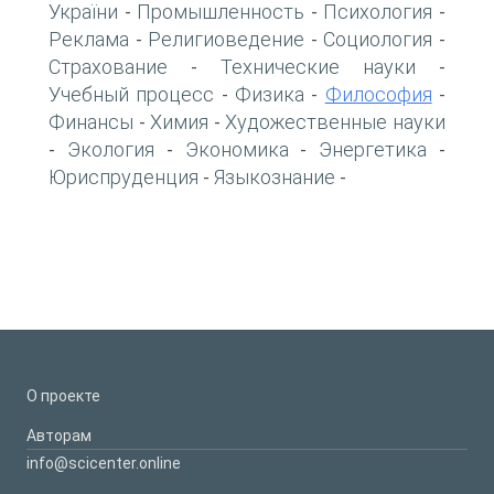
України
Промышленность
Психология
-
-
-
Реклама
Религиоведение
Социология
-
-
-
Страхование
Технические науки
-
-
Учебный процесс
Физика
Философия
-
-
-
Финансы
Химия
Художественные науки
-
-
Экология
Экономика
Энергетика
-
-
-
-
Юриспруденция
Языкознание
-
-
О проекте
Авторам
info@scicenter.online