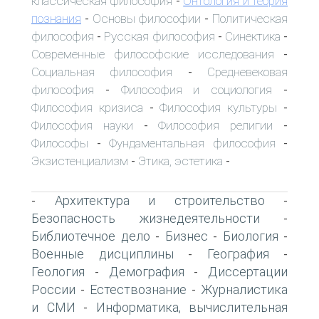
классическая философия
Онтология и теория
-
познания
Основы философии
Политическая
-
-
философия
Русская философия
Синектика
-
-
-
Современные философские исследования
-
Социальная философия
Средневековая
-
философия
Философия и социология
-
-
Философия кризиса
Философия культуры
-
-
Философия науки
Философия религии
-
-
Философы
Фундаментальная философия
-
-
Экзистенциализм
Этика, эстетика
-
-
Архитектура и строительство
-
-
Безопасность жизнедеятельности
-
Библиотечное дело
Бизнес
Биология
-
-
-
Военные дисциплины
География
-
-
Геология
Демография
Диссертации
-
-
России
Естествознание
Журналистика
-
-
и СМИ
Информатика, вычислительная
-