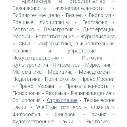
Архитектура и строительство
-
-
Безопасность жизнедеятельности
-
Библиотечное дело
Бизнес
Биология
-
-
-
Военные дисциплины
География
-
-
Геология
Демография
Диссертации
-
-
России
Естествознание
Журналистика
-
-
и СМИ
Информатика, вычислительная
-
техника и управление
-
Искусствоведение
История
-
-
Культурология
Литература
Маркетинг
-
-
-
Математика
Медицина
Менеджмент
-
-
-
Педагогика
Политология
Право России
-
-
Право України
Промышленность
-
-
-
Психология
Реклама
Религиоведение
-
-
-
Социология
Страхование
Технические
-
-
науки
Учебный процесс
Физика
-
-
-
Философия
Финансы
Химия
-
-
-
Художественные науки
Экология
-
-