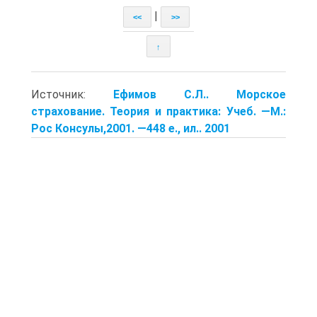
|
<<
>>
↑
Источник:
Ефимов С.Л.. Морское
страхование. Теория и практика: Учеб. —М.:
Рос Консулы,2001. —448 е., ил.. 2001