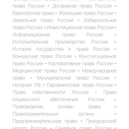
право России
Договорное право России
-
-
Европейское право
Жилищное право России
-
-
Земельное право России
Избирательное
-
право России
Инвестиционное право России
-
-
Информационное право России
-
Исполнительное производство России
-
История государства и права России
-
Конкурсное право России
Конституционное
-
право России
Корпоративное право России
-
-
Медицинское право России
Международное
-
право
Муниципальное право России
-
-
Нотариат РФ
Парламентское право России
-
-
Право собственности России
Право
-
социального обеспечения России
-
Правоведение, основы права
-
Правоохранительные органы
-
Предпринимательское право
Прокурорский
-
надзор России
Семейное право России
-
-