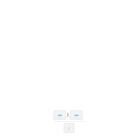
|
<<
>>
↑