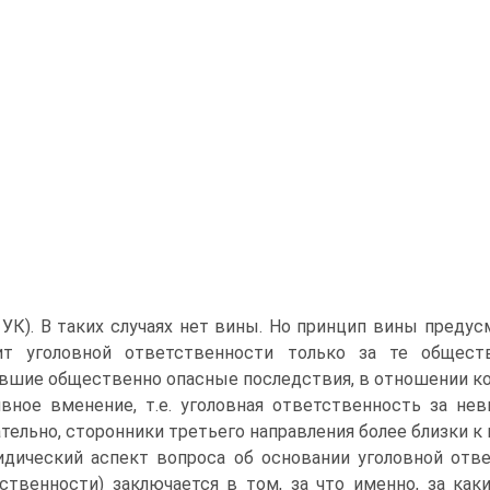
0 УК). В таких случаях нет вины. Но принцип вины предусм
ит уголовной ответственности только за те общест
вшие общественно опасные последствия, в отношении кото
вное вменение, т.е. уголовная ответственность за нев
тельно, сторонники третьего направления более близки к 
дический аспект вопроса об основании уголовной отве
ственности) заключается в том, за что именно, за как