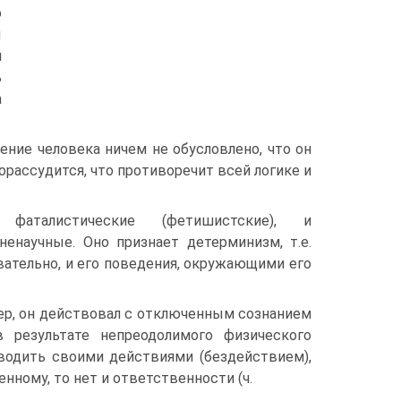
о
ы
и
ь
а
ение человека ничем не обусловлено, что он
горассудится, что противоречит всей логике и
фаталистические (фетишистские), и
енаучные. Оно признает детерминизм, т.е.
вательно, и его поведения, окружающими его
ер, он действовал с отключенным сознанием
 результате непреодолимого физического
водить своими действиями (бездействием),
нному, то нет и ответственности (ч.