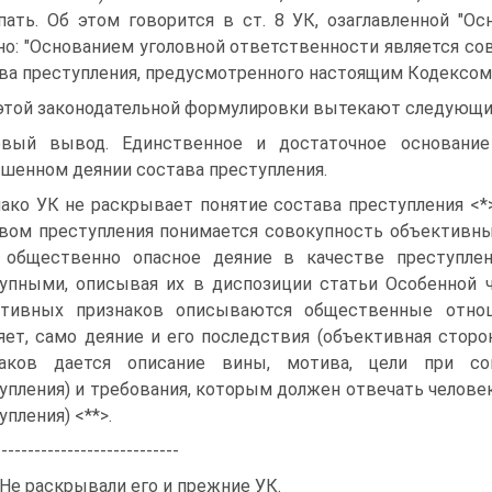
пать. Об этом говорится в ст. 8 УК, озаглавленной "Ос
но: "Основанием уголовной ответственности является со
ва преступления, предусмотренного настоящим Кодексом"
этой законодательной формулировки вытекают следующи
вый вывод. Единственное и достаточное основание
шенном деянии состава преступления.
ако УК не раскрывает понятие состава преступления <*>
вом преступления понимается совокупность объективн
общественно опасное деяние в качестве преступлен
упными, описывая их в диспозиции статьи Особенной 
ктивных признаков описываются общественные отнош
яет, само деяние и его последствия (объективная стор
наков дается описание вины, мотива, цели при со
упления) и требования, которым должен отвечать челове
упления) <**>.
----------------------------
 Не раскрывали его и прежние УК.