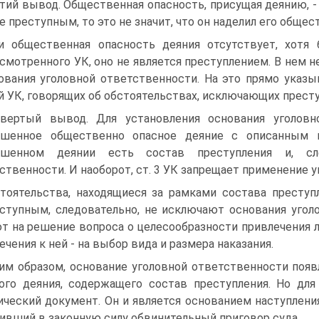
тий вывод. Общественная опасность, присущая деянию, - 
е преступным, то это не значит, что он наделил его обще
и общественная опасность деяния отсутствует, хотя 
смотренного УК, оно не является преступлением. В нем н
ования уголовной ответственности. На это прямо указыв
й УК, говорящих об обстоятельствах, исключающих преступн
вертый вывод. Для установления основания уголовн
ршенное общественно опасное деяние с описанным в
ршенном деянии есть состав преступления и, сле
ственности. И наоборот, ст. 3 УК запрещает применение уг
тоятельства, находящиеся за рамками состава преступ
ступным, следовательно, не исключают основания угол
т на решение вопроса о целесообразности привлечения л
ечения к ней - на выбор вида и размера наказания.
им образом, основание уголовной ответственности поя
ого деяния, содержащего состав преступления. Но дл
ческий документ. Он и является основанием наступления
ивший в законную силу обвинительный приговор суда.