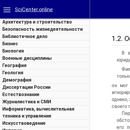
SciCenter.online
Архитектура и строительство
Безопасность жизнедеятельности
Библиотечное дело
1.2. 
Бизнес
Биология
В в
Военные дисциплины
юриди
География
Фил
Геология
тольк
Демография
он мог 
Диссертации России
игнори
Естествознание
однако,
Журналистика и СМИ
своего 
Информатика, вычислительная
Пе
техника и управление
обсто
Искусствоведение
его п