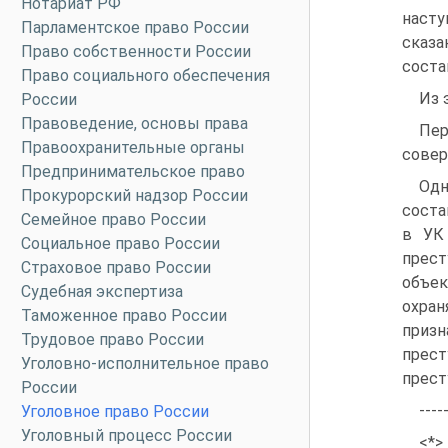
Нотариат РФ
насту
Парламентское право России
сказа
Право собственности России
соста
Право социального обеспечения
Из 
России
Правоведение, основы права
Пер
Правоохранительные органы
совер
Предпринимательское право
Одн
Прокурорский надзор России
соста
Семейное право России
в УК 
Социальное право России
прест
Страховое право России
объе
Судебная экспертиза
охран
Таможенное право России
приз
Трудовое право России
прест
Уголовно-исполнительное право
прест
России
----
Уголовное право России
Уголовный процесс России
<*>