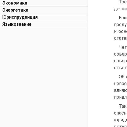
Тре
Экономика
деяни
Энергетика
Юриспруденция
Есл
Языкознание
преду
и осн
стате
Чет
сове
сове
ответ
Обс
непре
влияю
привл
Так
опасн
юриди
вступ