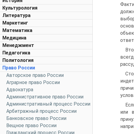
История
Факти
Культурология
должн
Литература
выбор
Маркетинг
осно
Математика
объе
Медицина
ответ
Менеджмент
Вто
Педагогика
всегд
Политология
рассу
Право России
Ст
Авторское право России
индет
Аграрное право России
причи
Адвокатура
услов
Административное право России
Административный процесс России
Есл
Арбитражный процесс России
или 
Банковское право России
прину
Вещное право России
напри
Гражданский процесс России