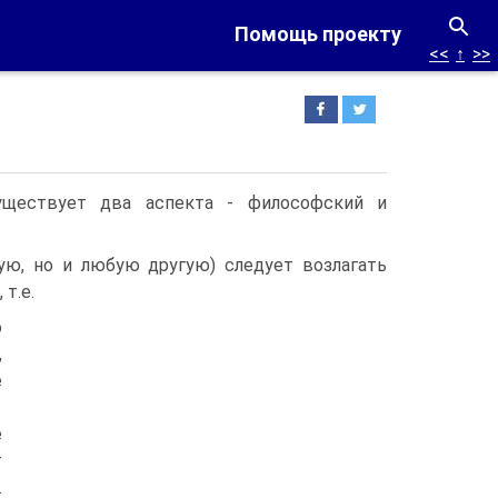
Помощь проекту
<<
↑
>>
уществует два аспекта - философский и
ую, но и любую другую) следует возлагать
т.е.
о
,
е
е
т
.