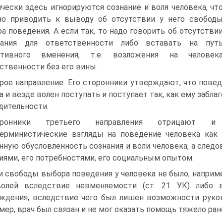
чески здесь игнорируются сознание и воля человека, чт
о приводить к выводу об отсутствии у него свобод
а поведения. А если так, то надо говорить об отсутстви
вания для ответственности либо вставать на пут
ктивного вменения, т.е. возложения на человек
ственности без его вины.
рое направление. Его сторонники утверждают, что повед
а и везде волен поступать и поступает так, как ему забла
дительности.
оронники третьего направления отрицают и 
ерминистические взгляды на поведение человека как н
нную обусловленность сознания и воли человека, а следо
иями, его потребностями, его социальным опытом.
и свободы выбора поведения у человека не было, наприм
волей вследствие невменяемости (ст. 21 УК) либо в
ждения, вследствие чего был лишен возможности руко
мер, врач был связан и не мог оказать помощь тяжело ране