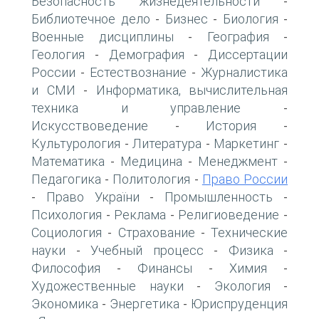
Безопасность жизнедеятельности
-
Библиотечное дело
Бизнес
Биология
-
-
-
Военные дисциплины
География
-
-
Геология
Демография
Диссертации
-
-
России
Естествознание
Журналистика
-
-
и СМИ
Информатика, вычислительная
-
техника и управление
-
Искусствоведение
История
-
-
Культурология
Литература
Маркетинг
-
-
-
Математика
Медицина
Менеджмент
-
-
-
Педагогика
Политология
Право России
-
-
Право України
Промышленность
-
-
-
Психология
Реклама
Религиоведение
-
-
-
Социология
Страхование
Технические
-
-
науки
Учебный процесс
Физика
-
-
-
Философия
Финансы
Химия
-
-
-
Художественные науки
Экология
-
-
Экономика
Энергетика
Юриспруденция
-
-