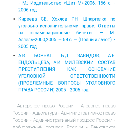
- М.: Издательство «Щит-М»,2006. 156 с. -
2006 год
Киреева СВ., Хохлов Р.Н.. Шпаргалка по
уголовно-исполнительному праву: Ответы
на экзаменационные билеты. — М.:
Аллель-2000,2005. — 64 с. — (Полный зачет). -
2005 год
А.В. БОРБАТ, Б.Д. ЗАВИДОВ, А.В.
ЕНДОЛЬЦЕВА, А.И. МИЛЕВСКИЙ. СОСТАВ
ПРЕСТУПЛЕНИЯ КАК ОСНОВАНИЕ
УГОЛОВНОЙ ОТВЕТСТВЕННОСТИ
(ПРОБЛЕМНЫЕ ВОПРОСЫ УГОЛОВНОГО
ПРАВА РОССИИ) 2005 - 2005 год
Авторское право России
Аграрное право
-
-
России
Адвокатура
Административное право
-
-
России
Административный процесс России
-
-
Арбитражный процесс России
Банковское
-