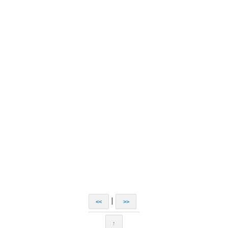
|
<<
>>
↑