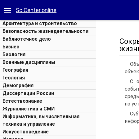
SciCenter.online
Архитектура и строительство
Безопасность жизнедеятельности
Библиотечное дело
Сокр
Бизнес
жизни
Биология
Военные дисциплины
Объ
География
объек
Геология
С о
Демография
событ
Диссертации России
среды
Естествознание
по ус
Журналистика и СМИ
Суб
Информатика, вычислительная
инфор
техника и управление
Искусствоведение