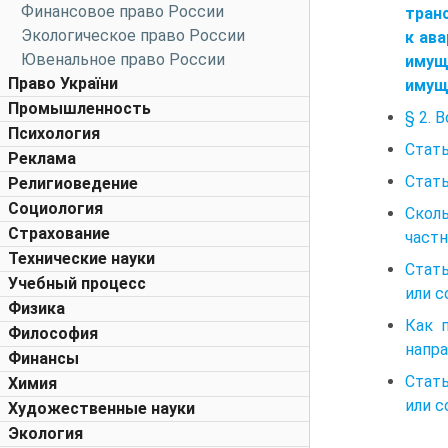
Финансовое право России
тран
Экологическое право России
к ав
Ювенальное право России
имущ
Право України
имущ
Промышленность
§ 2. 
Психология
Стать
Реклама
Стать
Религиоведение
Социология
Скол
Страхование
частн
Технические науки
Стат
Учебный процесс
или 
Физика
Как 
Философия
напр
Финансы
Стат
Химия
или 
Художественные науки
Экология