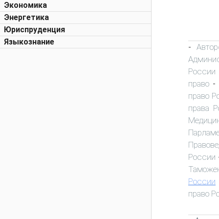
Экономика
Энергетика
Юриспруденция
Языкознание
Автор
-
Админис
России
право
-
право Р
права Р
Медици
Парламе
Правове
России
Таможен
России
право Р