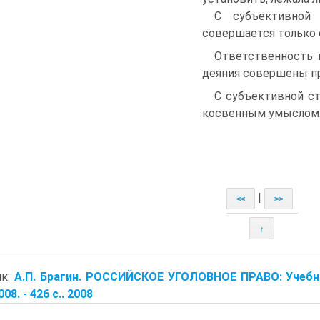
С субъективной 
совершается только
Ответственность п
деяния совершены пр
С субъективной с
косвенным умыслом
|
<<
>>
↑
ик:
А.П. Брагин. РОССИЙСКОЕ УГОЛОВНОЕ ПРАВО: Учебно
08. - 426 с.. 2008