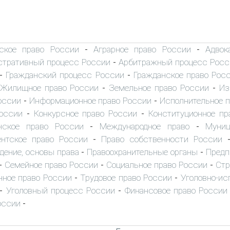
ское право России
Аграрное право России
Адвок
-
-
тративный процесс России
Арбитражный процесс Росс
-
Гражданский процесс России
Гражданское право Рос
-
-
Жилищное право России
Земельное право России
Из
-
-
оссии
Информационное право России
Исполнительное 
-
-
оссии
Конкурсное право России
Конституционное пр
-
-
нское право России
Международное право
Муниц
-
-
нтское право России
Право собственности России
-
дение, основы права
Правоохранительные органы
Предп
-
-
Семейное право России
Социальное право России
Стр
-
-
-
ное право России
Трудовое право России
Уголовно-ис
-
-
Уголовный процесс России
Финансовое право России
-
-
оссии
-