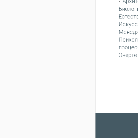
Архит
-
Биолог
Естест
Искусс
Менед
Психол
процес
Энерге