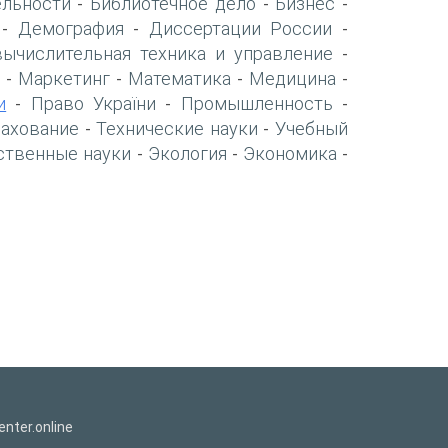
ельности
Библиотечное дело
Бизнес
-
-
-
Демография
Диссертации России
-
-
-
вычислительная техника и управление
-
Маркетинг
Математика
Медицина
-
-
-
-
и
Право України
Промышленность
-
-
-
рахование
Технические науки
Учебный
-
-
ственные науки
Экология
Экономика
-
-
-
nter.online