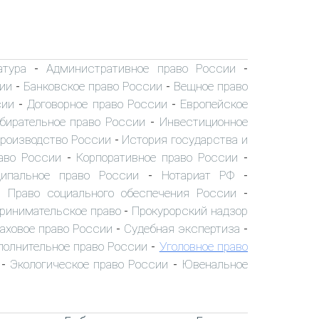
атура
Административное право России
-
-
ии
Банковское право России
Вещное право
-
-
сии
Договорное право России
Европейское
-
-
бирательное право России
Инвестиционное
-
производство России
История государства и
-
аво России
Корпоративное право России
-
-
ипальное право России
Нотариат РФ
-
-
Право социального обеспечения России
-
-
ринимательское право
Прокурорский надзор
-
аховое право России
Судебная экспертиза
-
-
полнительное право России
Уголовное право
-
Экологическое право России
Ювенальное
-
-