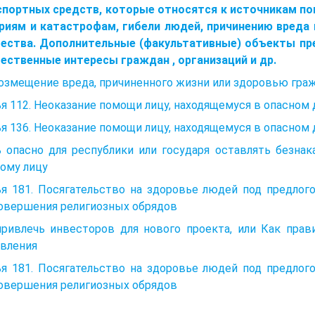
спортных средств, которые относятся к источникам по
ариям и катастрофам, гибели людей, причинению вреда
ества. Дополнительные (факультативные) объекты прес
ественные интересы граждан , организаций и др.
Возмещение вреда, причиненного жизни или здоровью гра
я 112. Неоказание помощи лицу, находящемуся в опасном
я 136. Неоказание помощи лицу, находящемуся в опасном 
ь опасно для республики или государя оставлять безна
ому лицу
ья 181. Посягательство на здоровье людей под предлог
совершения религиозных обрядов
привлечь инвесторов для нового проекта, или Как прав
авления
ья 181. Посягательство на здоровье людей под предлог
совершения религиозных обрядов