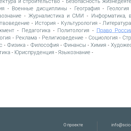
ектура и строительство
Безопасность жизнедеят
-
ия
Военные дисциплины
География
Геология
-
-
-
вознание
Журналистика и СМИ
Информатика, 
-
-
твоведение
История
Культурология
Литература
-
-
-
жмент
Педагогика
Политология
Право Росси
-
-
-
огия
Реклама
Религиоведение
Социология
Ст
-
-
-
-
с
Физика
Философия
Финансы
Химия
Художе
-
-
-
-
-
тика
Юриспруденция
Языкознание
-
-
-
О проекте
info@scice