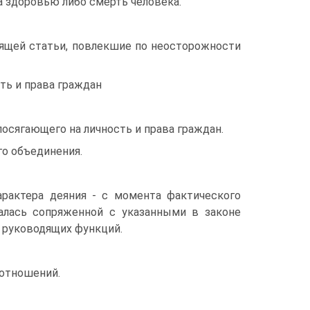
а здоровью либо смерть человека.
оящей статьи, повлекшие по неосторожности
ть и права граждан
осягающего на личность и права граждан.
го объединения.
арактера деяния - с момента фактического
залась сопряженной с указанными в законе
 руководящих функций.
 отношений.