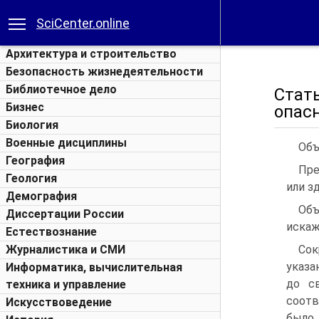
SciCenter.online
Архитектура и строительство
Безопасность жизнедеятельности
Библиотечное дело
Стат
Бизнес
опас
Биология
Военные дисциплины
Объ
География
Пре
Геология
или з
Демография
Объ
Диссертации России
искаж
Естествознание
Журналистика и СМИ
Сок
указа
Информатика, вычислительная
до с
техника и управление
соотв
Искусствоведение
было