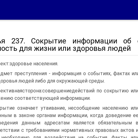
ья 237. Сокрытие информации об о
ность для жизни или здоровья людей
ект:здоровье населения.
дмет преступления - информация о событиях, фактах ил
доровья людей либо для окружающей среды.
ективнаясторона:совершениедействий по сокрытию ил
ению соответствующей информации.
рытие означает утаивание, несообщение населению ил
нным в законе органам информации, когда доведение е
ведения данным адресатам является обязательным 
етствии с требованиями нормативных правовых актов 
 необходимо для воздействия на события, факты ил