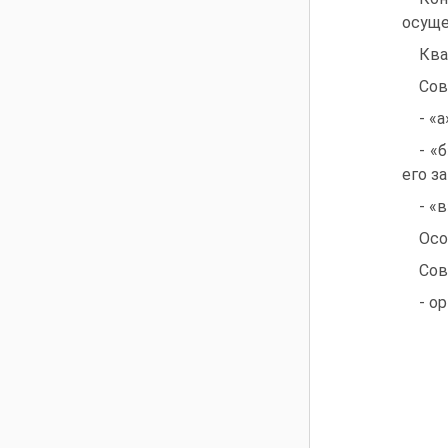
осуще
Ква
Сов
- «
- «
его за
- «
Осо
Сов
- о