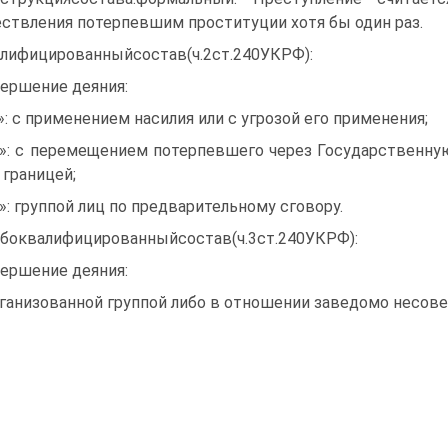
ствления потерпевшим проституции хотя бы один раз.
лифицированныйсостав(ч.2ст.240УКРФ):
ершение деяния:
а»: с применением насилия или с угрозой его применения;
б»: с перемещением потерпевшего через Государственн
 границей;
в»: группой лиц по предварительному сговору.
боквалифицированныйсостав(ч.3ст.240УКРФ):
ершение деяния:
рганизованной группой либо в отношении заведомо несов