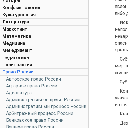
История
явлен
Конфликтология
либо 
Культурология
Литература
Ис
Маркетинг
непо
Математика
невер
опасн
Медицина
среды
Менеджмент
Педагогика
Суб
Политология
мер п
Право России
жизни
Авторское право России
Суб
Аграрное право России
Ко
Адвокатура
указа
Административное право России
источ
Административный процесс России
Арбитражный процесс России
Ква
Банковское право России
Дея
Вещное право России