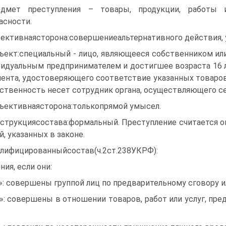
дмет преступления – товары, продукции, работы 
асности.
ективнаясторона:совершениеальтернативного действия, у
ъект:специальный - лицо, являющееся собственником ил
идуальным предпринимателем и достигшее возраста 16 
ента, удостоверяющего соответствие указанных товаров,
ственность несет сотрудник органа, осуществляющего сер
ъективнаясторона:толькопрямой умысел.
струкциясостава:формальный. Преступление считается 
й, указанных в законе.
лифицированныйсостав(ч.2ст.238УКРФ):
ния, если они:
а»: совершены группой лиц по предварительному сговору и
б»: совершены в отношении товаров, работ или услуг, пр