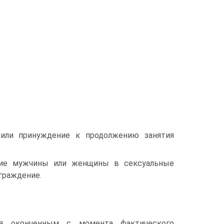
 или принуждение к продолжению занятия
ение мужчины или женщины в сексуальные
граждение.
тся оконченным с момента фактического