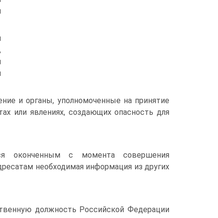
й
м
,
и
й
ение и органы, уполномоченные на принятие
тах или явлениях, создающих опасность для
ется оконченным с момента совершения
 адресатам необходимая информация из других
ственную должность Российской Федерации