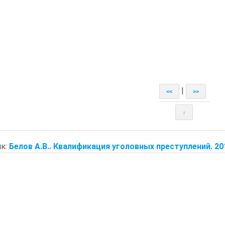
|
<<
>>
↑
к:
Белов А.В.. Квалификация уголовных преступлений. 20