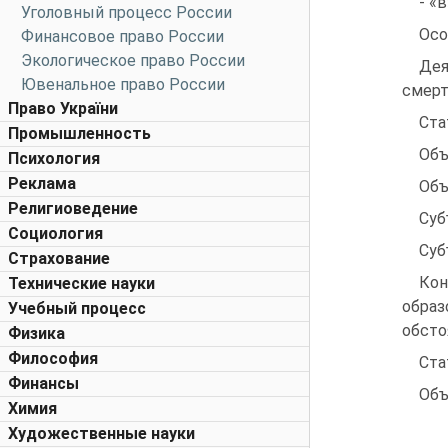
- «
Уголовный процесс России
Осо
Финансовое право России
Экологическое право России
Дея
Ювенальное право России
смерт
Право України
Ста
Промышленность
Объ
Психология
Реклама
Объ
Религиоведение
Суб
Социология
Суб
Страхование
Кон
Технические науки
образ
Учебный процесс
обсто
Физика
Философия
Ста
Финансы
Объ
Химия
Художественные науки