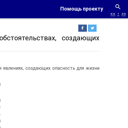
Помощь проекту
<<
↑
>>
бстоятельствах, создающих
и явлениях, создающих опасность для жизни
и
и
е
в
и
и