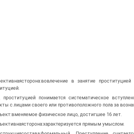
ективнаясторона:вовлечение в занятие проституцией
итуцией.
 проституцией понимается систематическое вступл
кты с лицами своего или противоположного пола за возна
ъект:вменяемое физическое лицо, достигшее 16 лет.
ъективнаясторона:характеризуется прямым умыслом.
струкциясостава:формальный. Преступление считае