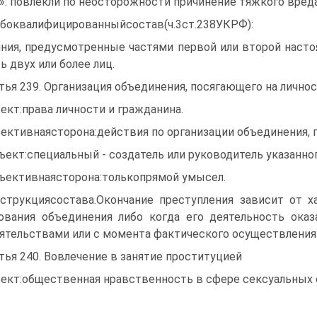
в»: повлекли по неосторожности причинение тяжкого вред
боквалифицированныйсостав(ч.3ст.238УКРФ):
ния, предусмотренные частями первой или второй наст
ь двух или более лиц.
тья 239. Организация объединения, посягающего на личнос
ект:права личности и гражданина.
ективнаясторона:действия по организации объединения, п
ъект:специальный - создатель или руководитель указанно
ъективнаясторона:толькопрямой умысел.
струкциясостава.Окончание преступления зависит от х
ования объединения либо когда его деятельность ока
ятельствами или с момента фактического осуществления
тья 240. Вовлечение в занятие проституцией
ект:общественная нравственность в сфере сексуальных