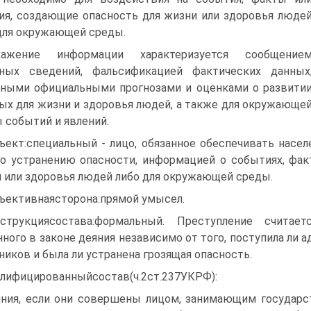
ия, создающие опасность для жизни или здоровья люде
для окружающей среды.
кажение информации характеризуется сообщение
лных сведений, фальсификацией фактических данных
ными официальными прогнозами и оценками о развити
ых для жизни и здоровья людей, а также для окружающе
 событий и явлений.
ъект:специальный - лицо, обязанное обеспечивать насел
о устранению опасности, информацией о событиях, фак
 или здоровья людей либо для окружающей среды.
ъективнаясторона:прямой умысел.
нструкциясостава:формальный. Преступление счита
нного в законе деяния независимо от того, поступила ли
ников и была ли устранена грозящая опасность.
лифицированныйсостав(ч.2ст.237УКРФ):
ния, если они совершены лицом, занимающим государ