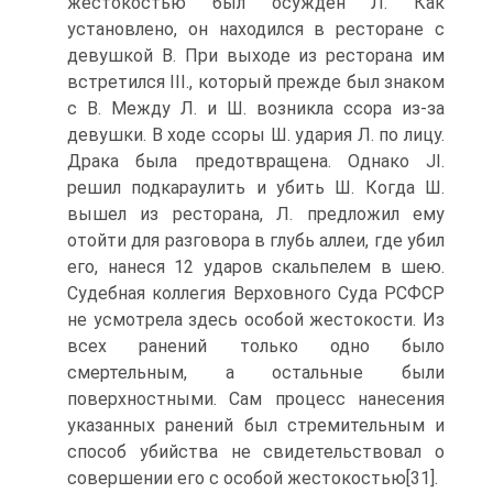
жестокостью был осужден Л. Как
установлено, он находился в ресторане с
девушкой В. При выходе из ресторана им
встретился III., который прежде был знаком
с В. Между Л. и Ш. возникла ссора из-за
девушки. В ходе ссоры Ш. удария Л. по лицу.
Драка была предотвращена. Однако JI.
решил подкараулить и убить Ш. Когда Ш.
вышел из ресторана, Л. предложил ему
отойти для разговора в глубь аллеи, где убил
его, нанеся 12 ударов скальпелем в шею.
Судебная коллегия Верховного Суда РСФСР
не усмотрела здесь особой жестокости. Из
всех ранений только одно было
смертельным, а остальные были
поверхностными. Сам процесс нанесения
указанных ранений был стремительным и
способ убийства не свидетельствовал о
совершении его с особой жестокостью[31].