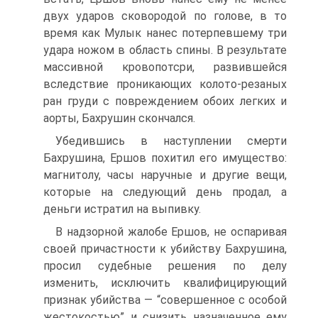
двух ударов сковородой по голове, в то
время как Мулык нанес потерпевшему три
удара ножом в область спины. В результате
массивной кровопотсри, развившейся
вследствие проникающих колото-резаных
ран груди с повреждением обоих легких и
аорты, Бахрушин скончался.
Убедившись в наступлении смерти
Бахрушина, Ершов похитил его имущество:
магнитолу, часы наручные и другие вещи,
которые на следующий день продал, а
деньги истратил на выпивку.
В надзорной жалобе Ершов, не оспаривая
своей причастности к убийству Бахрушина,
просил судебные решения по делу
изменить, исключить квалифицирующий
признак убийства — “совершенное с особой
жестокостью” и снизить назначенное ему