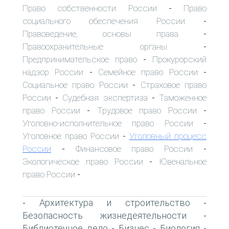
Право собственности России
Право
-
социального обеспечения России
-
Правоведение, основы права
-
Правоохранительные органы
-
Предпринимательское право
Прокурорский
-
надзор России
Семейное право России
-
-
Социальное право России
Страховое право
-
России
Судебная экспертиза
Таможенное
-
-
право России
Трудовое право России
-
-
Уголовно-исполнительное право России
-
Уголовное право России
Уголовный процесс
-
России
Финансовое право России
-
-
Экологическое право России
Ювенальное
-
право России
-
Архитектура и строительство
-
-
Безопасность жизнедеятельности
-
Библиотечное дело
Бизнес
Биология
-
-
-