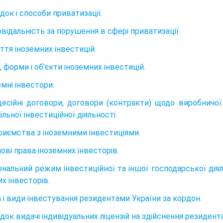
док і способи приватизації.
овідальність за порушення в сфері приватизації.
ття іноземних інвестицій.
, форми і об’єкти іноземних інвестицій.
емні інвестори.
цесійні договори, договори (контракти) щодо виробничої
ільної інвестиційної діяльності.
приємства з іноземними інвестиціями.
ові права іноземних інвесторів.
іональний режим інвестиційної та іншої господарської дія
х інвесторів.
а і види інвестування резидентами України за кордон.
ядок видачі індивідуальних ліцензій на здійснення резиден