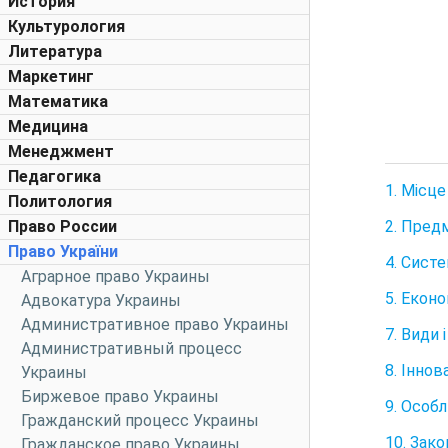
История
Культурология
Литература
Маркетинг
Математика
Медицина
Менеджмент
Педагогика
1. Місце
Политология
2. Пред
Право России
Право України
4. Систе
Аграрное право Украины
5. Еконо
Адвокатура Украины
Административное право Украины
7. Види 
Административный процесс
8. Іннов
Украины
Биржевое право Украины
9. Особл
Гражданский процесс Украины
10. Зако
Гражданское право Украины