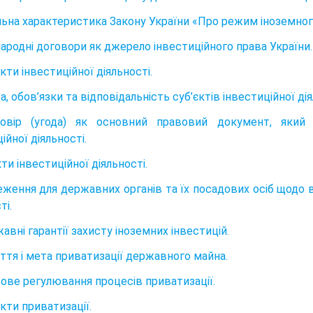
альна характеристика Закону України «Про режим іноземног
народні договори як джерело інвестиційного права України.
єкти інвестиційної діяльності.
а, обов’язки та відповідальність суб’єктів інвестиційної дія
говір (угода) як основний правовий документ, який
ійної діяльності.
кти інвестиційної діяльності.
еження для державних органів та їх посадових осіб щодо вт
ті.
авні гарантії захисту іноземних інвестицій.
яття і мета приватизації державного майна.
вове регулювання процесів приватизації.
єкти приватизації.