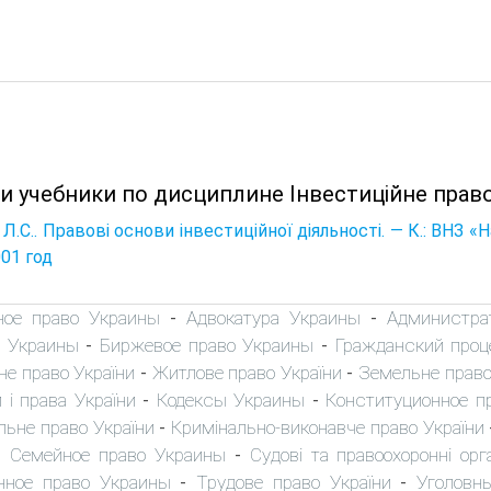
и учебники по дисциплине Інвестиційне право
 Л.С.. Правові основи інвестиційної діяльності. — К.: ВНЗ «
001 год
ное право Украины
Адвокатура Украины
Администра
-
-
 Украины
Биржевое право Украины
Гражданский проц
-
-
не право України
Житлове право України
Земельне право
-
-
 і права України
Кодексы Украины
Конституционное п
-
-
льне право України
Кримінально-виконавче право України
-
Семейное право Украины
Судові та правоохоронні орг
-
-
нное право Украины
Трудове право України
Уголовн
-
-