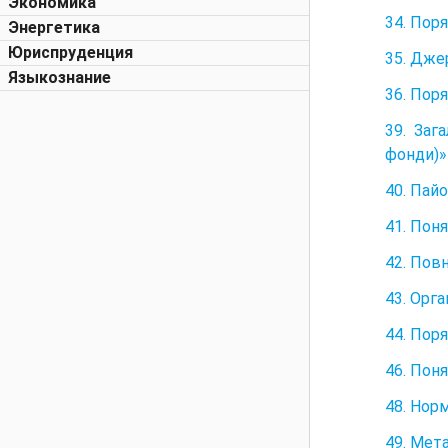
Экономика
34. Поря
Энергетика
Юриспруденция
35. Дже
Языкознание
36. Пор
39. Заг
фонди)» 
40. Пайо
41. Поня
42. Пов
43. Орга
44. Поря
46. Пон
48. Нор
49. Мет