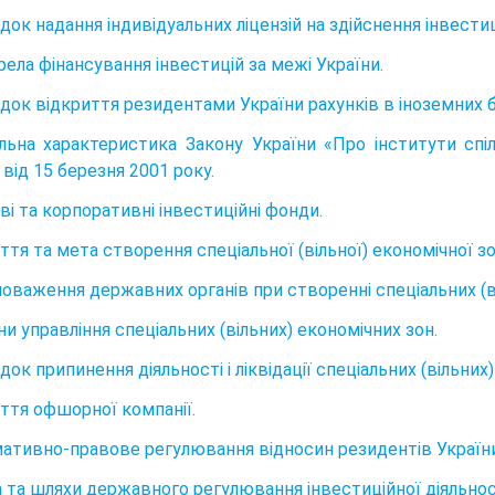
док надання індивідуальних ліцензій на здійснення інвести
рела фінансування інвестицій за межі України.
ядок відкриття резидентами України рахунків в іноземних б
альна характеристика Закону України «Про інститути спі
від 15 березня 2001 року.
ві та корпоративні інвестиційні фонди.
ття та мета створення спеціальної (вільної) економічної зо
новаження державних органів при створенні спеціальних (в
ни управління спеціальних (вільних) економічних зон.
док припинення діяльності і ліквідації спеціальних (вільних
яття офшорної компанії.
мативно-правове регулювання відносин резидентів України
а та шляхи державного регулювання інвестиційної діяльнос