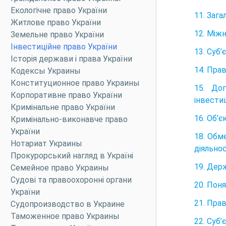
Екологічне право України
11. Заг
Житлове право України
12. Між
Земельне право України
Інвестиційне право України
13. Суб’
Історія держави і права України
14. Прав
Кодексы Украины
Конституционное право Украины
15. До
Корпоративне право України
інвестиц
Кримінальне право України
16. Об’є
Кримінально-виконавче право
України
18. Обм
Нотариат Украины
діяльнос
Прокурорський нагляд в Україні
19. Держ
Семейное право Украины
Судові та правоохоронні органи
20. Пон
України
21. Пра
Судопроизводство в Украине
Таможенное право Украины
22. Суб’