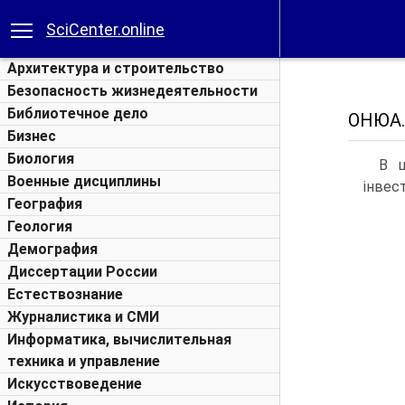
SciCenter.online
Архитектура и строительство
Безопасность жизнедеятельности
Библиотечное дело
ОНЮА. 
Бизнес
Биология
В ш
Военные дисциплины
інвес
География
Геология
Демография
Диссертации России
Естествознание
Журналистика и СМИ
Информатика, вычислительная
техника и управление
Искусствоведение