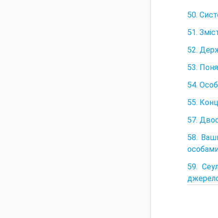
50. Сис
51. Змі
52. Дер
53. Пон
54. Особ
55. Кон
57. Двос
58. Ваш
особами
59. Сеу
джерело