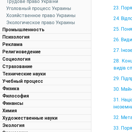
Трудове право України
23. Поря
Уголовный процесс Украины
Хозяйственное право Украины
24. Відп
Экологическое право Украины
25. Поня
Промышленность
Психология
26. Види
Реклама
27. Іноз
Религиоведение
Социология
28. Кон
Страхование
видів сп
Технические науки
29. Під
Учебный процесс
Физика
30. Майн
Философия
31. Нац
Финансы
іноземни
Химия
32. Мет
Художественные науки
Экология
33. Пор