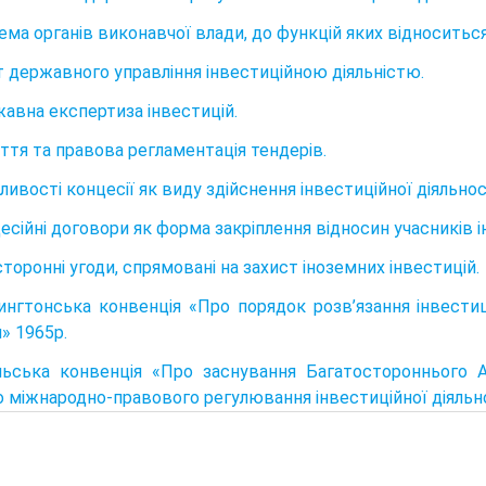
тема органів виконавчої влади, до функцій яких відноситьс
ст державного управління інвестиційною діяльністю.
жавна експертиза інвестицій.
яття та правова регламентація тендерів.
ливості концесії як виду здійснення інвестиційної діяльнос
цесійні договори як форма закріплення відносин учасників 
торонні угоди, спрямовані на захист іноземних інвестицій.
ингтонська конвенція «Про порядок розв’язання інвести
» 1965р.
льська конвенція «Про заснування Багатостороннього Аг
 міжнародно-правового регулювання інвестиційної діяльно