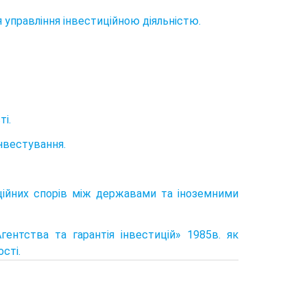
я управління інвестиційною діяльністю.
ті.
інвестування.
ційних спорів між державами та іноземними
ентства та гарантія інвестицій» 1985в. як
сті.