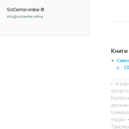
SciCenter.online ©
info@scicenter.online
Книги 
Сміян
с. - 2
Аграр
-
процесс
Екологіч
держави
Криміна
Україні
Таможе