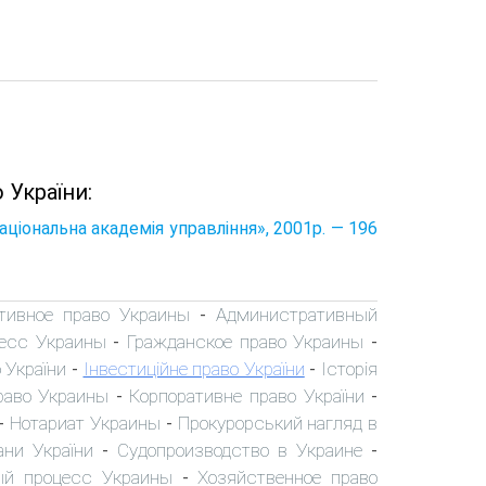
 України:
Національна академія управління», 2001р. — 196
тивное право Украины
Административный
-
есс Украины
Гражданское право Украины
-
-
 України
Інвестиційне право України
Історія
-
-
раво Украины
Корпоративне право України
-
-
Нотариат Украины
Прокурорський нагляд в
-
-
ани України
Судопроизводство в Украине
-
-
ый процесс Украины
Хозяйственное право
-