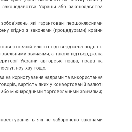
о законодавства України або законодавства
зобов'язань, які гарантовані першокласними
ену згідно з законами (процедурами) країни
у конвертованій валюті підтверджена згідно з
рговельними звичаями, а також підтверджена
риторії України авторські права, права на
послуг, ноу-хау тощо;
рава на користування надрами та використання
оворів, вартість яких у конвертованій валюті
ра або міжнародними торговельними звичаями;
 інвестування в які не заборонено законами