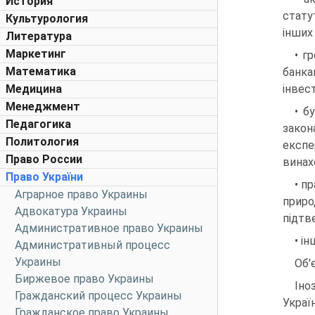
История
стату
Культурология
інших
Литература
Маркетинг
• г
Математика
банка
Медицина
інвес
Менеджмент
• б
Педагогика
закон
Политология
експе
Право России
винахо
Право України
• п
Аграрное право Украины
приро
Адвокатура Украины
підтв
Административное право Украины
• і
Административный процесс
Украины
Об'
Биржевое право Украины
Іно
Гражданский процесс Украины
Україн
Гражданское право Украины