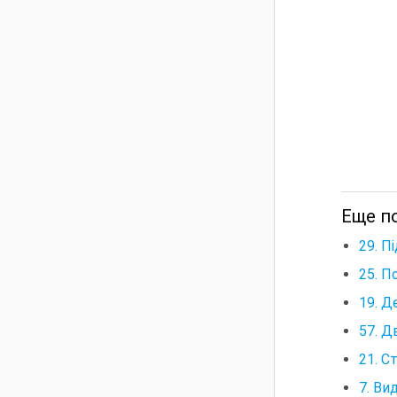
Еще по
29. П
25. П
19. Д
57. Д
21. С
7. Ви