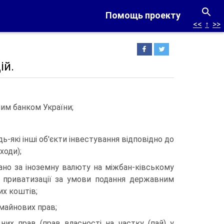
Помощь проекту
<<
↑
>>
ій.
им банком України;
дь-які інші об'єкти інвестування відповідно до
ходи);
ано за іноземну валюту на міжбан-ківському
и приватизації за умови подання державним
их коштів;
 майнових прав;
ивних прав (прав власності на частку (пай) у