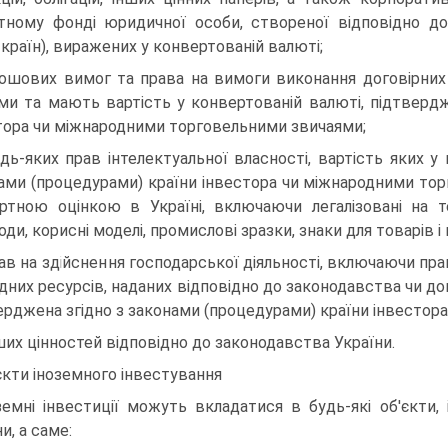
тному фонді юридичної особи, створеної відповідно д
 країн), виражених у конвертованій валюті;
рошових вимог та права на вимоги виконання договірних 
ми та мають вартість у конвертованій валюті, підтвердж
тора чи міжнародними торговельними звичаями;
удь-яких прав інтелектуальної власності, вартість яких 
ами (процедурами) країни інвестора чи міжнародними то
ртною оцінкою в Україні, включаючи легалізовані на те
ди, корисні моделі, промислові зразки, знаки для товарів і 
рав на здійснення господарської діяльності, включаючи п
дних ресурсів, наданих відповідно до законодавства чи дог
ерджена згідно з законами (процедурами) країни інвесто
нших цінностей відповідно до законодавства України.
єкти іноземного інвестування
земні інвестиції можуть вкладатися в будь-які об'єкти,
и, а саме: