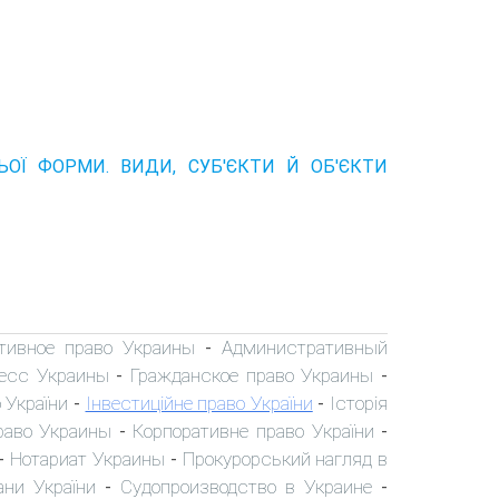
НЬОЇ ФОРМИ. ВИДИ, СУБ'ЄКТИ Й ОБ'ЄКТИ
тивное право Украины
Административный
-
есс Украины
Гражданское право Украины
-
-
 України
Інвестиційне право України
Історія
-
-
раво Украины
Корпоративне право України
-
-
Нотариат Украины
Прокурорський нагляд в
-
-
ани України
Судопроизводство в Украине
-
-