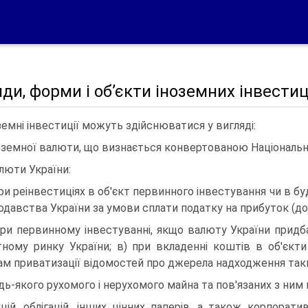
иди, форми і об’єкти іноземних інвестиц
земні інвестиції можуть здійснюватися у вигляді:
ноземної валюти, що визнається конвертованою Національн
алюти України:
при реінвестиціях в об'єкт первинного інвестування чи в бу
одавства України за умови сплати податку на прибуток (до
при первинному інвестуванні, якщо валюту України придб
ному ринку України; в) при вкладенні коштів в об'єкт
ам приватизації відомостей про джерела надходження так
удь-якого рухомого і нерухомого майна та пов'язаних з ним
кцій, облігацій, інших цінних паперів, а також корпорат