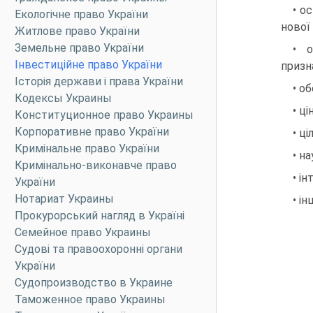
• о
Екологічне право України
нової 
Житлове право України
Земельне право України
• о
Інвестиційне право України
призн
Історія держави і права України
• о
Кодексы Украины
• ці
Конституционное право Украины
Корпоративне право України
• ц
Кримінальне право України
• н
Кримінально-виконавче право
• ін
України
Нотариат Украины
• ін
Прокурорський нагляд в Україні
Семейное право Украины
Судові та правоохоронні органи
України
Судопроизводство в Украине
Таможенное право Украины