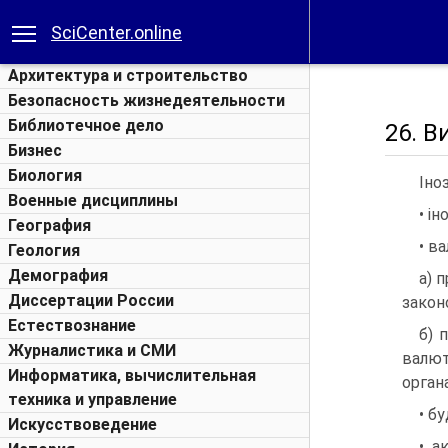
SciCenter.online
Архитектура и строительство
Безопасность жизнедеятельности
Библиотечное дело
26. В
Бизнес
Биология
Іно
Военные дисциплины
• і
География
• в
Геология
Демография
а) 
Диссертации России
закон
Естествознание
б) 
Журналистика и СМИ
валют
Информатика, вычислительная
орган
техника и управление
• б
Искусствоведение
• а