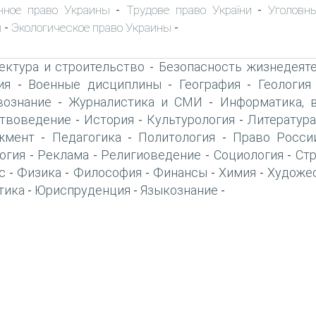
нное право Украины
Трудове право України
Уголовн
-
-
ы
Экологическое право Украины
-
-
ектура и строительство
Безопасность жизнедеят
-
ия
Военные дисциплины
География
Геология
-
-
-
вознание
Журналистика и СМИ
Информатика, 
-
-
твоведение
История
Культурология
Литература
-
-
-
жмент
Педагогика
Политология
Право Росси
-
-
-
огия
Реклама
Религиоведение
Социология
Ст
-
-
-
-
с
Физика
Философия
Финансы
Химия
Художе
-
-
-
-
-
тика
Юриспруденция
Языкознание
-
-
-