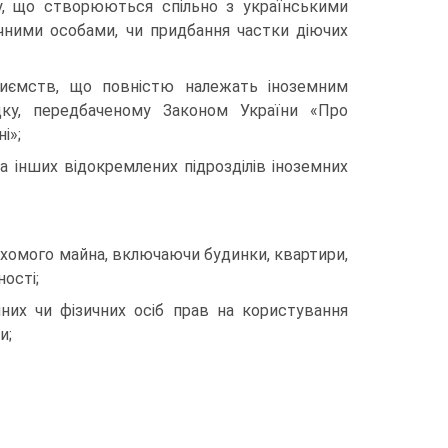
у, що створюються спільно з українськими
чними особами, чи придбання частки діючих
риємств, що повністю належать іноземним
дку, передбаченому Законом України «Про
і»;
та інших відокремлених підрозділів іноземних
ухомого майна, включаючи будинки, квартири,
ності;
них чи фізичних осіб прав на користування
и;