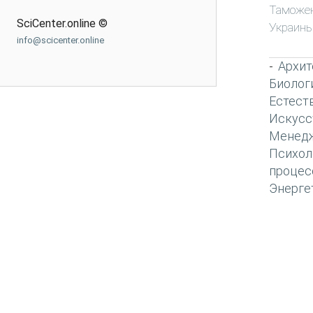
Таможе
SciCenter.online ©
Украин
info@scicenter.online
Архит
-
Биолог
Естест
Искусс
Менед
Психол
процес
Энерге