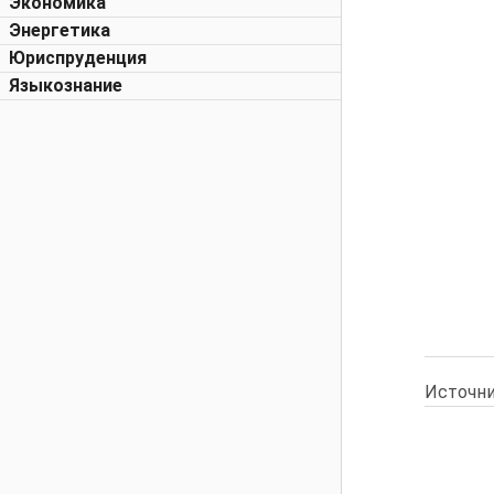
Экономика
Энергетика
Юриспруденция
Языкознание
Источни