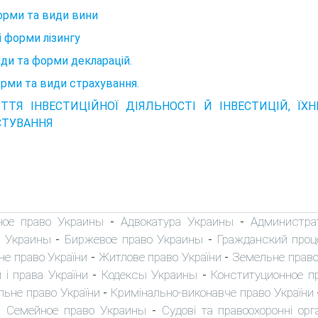
орми та види вини
і форми лізингу
иди та форми декларацій.
рми та види страхування.
ТТЯ ІНВЕСТИЦІЙНОЇ ДІЯЛЬНОСТІ Й ІНВЕСТИЦІЙ, ЇХ
СТУВАННЯ
ное право Украины
Адвокатура Украины
Администра
-
-
 Украины
Биржевое право Украины
Гражданский проц
-
-
не право України
Житлове право України
Земельне право
-
-
 і права України
Кодексы Украины
Конституционное п
-
-
льне право України
Кримінально-виконавче право України
-
Семейное право Украины
Судові та правоохоронні орг
-
-