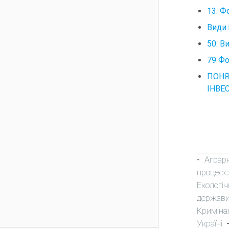
13. Ф
Види 
50. В
79 Фо
ПОНЯ
ІНВЕ
Аграр
-
процесс
Екологіч
держави
Криміна
Україні