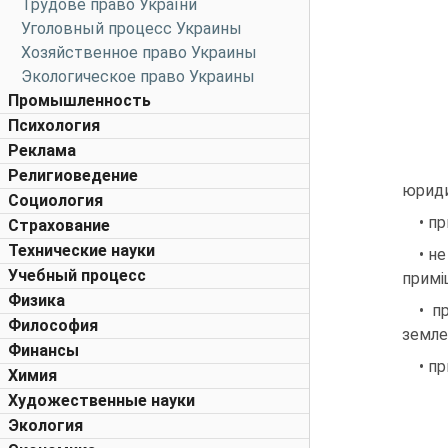
Трудове право України
Уголовный процесс Украины
Хозяйственное право Украины
Экологическое право Украины
Промышленность
Психология
Реклама
Религиоведение
юриди
Социология
• п
Страхование
Технические науки
• н
Учебный процесс
примі
Физика
• п
Философия
земле
Финансы
• п
Химия
Художественные науки
Экология