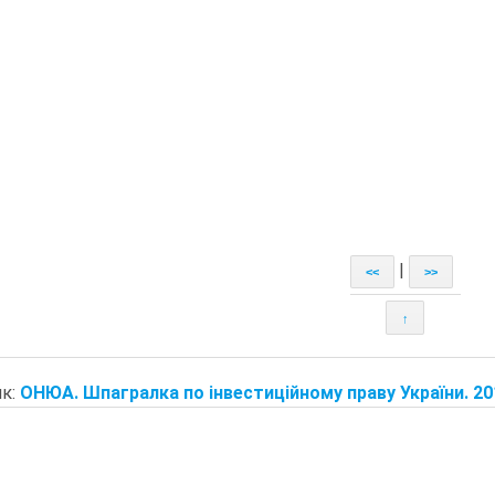
|
<<
>>
↑
к:
ОНЮА. Шпагралка по інвестиційному праву України. 20