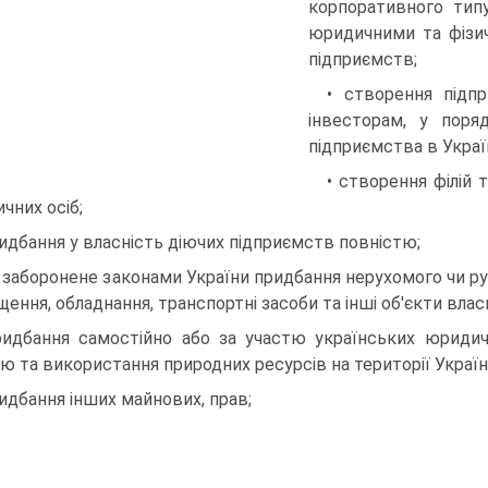
корпоративного тип
юридичними та фізи
підприємств;
• створення підп
інвесторам, у поря
підприємства в Україн
• створення філій 
чних осіб;
ридбання у власність діючих підприємств повністю;
е заборонене законами України придбання нерухомого чи р
щення, обладнання, транспортні засоби та інші об'єкти влас
ридбання самостійно або за участю українських юридич
ю та використання природних ресурсів на території Україн
ридбання інших майнових, прав;