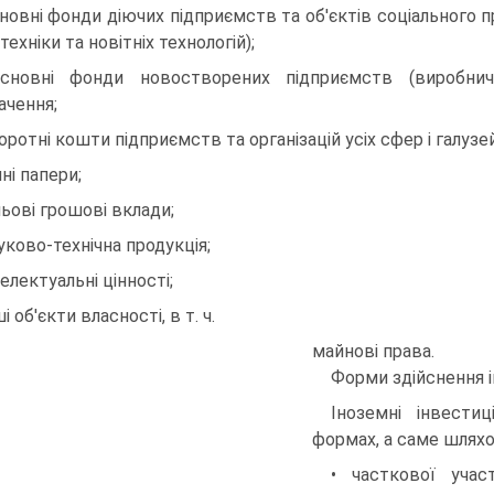
сновні фонди діючих підприємств та об'єктів соціального 
техніки та новітніх технологій);
сновні фонди новостворених підприємств (виробничи
ачення;
боротні кошти підприємств та організацій усіх сфер і галуз
нні папери;
ільові грошові вклади;
ауково-технічна продукція;
телектуальні цінності;
ші об'єкти власності, в т. ч.
майнові права.
Форми здійснення і
Іноземні інвести
формах, а саме шляхо
• часткової учас