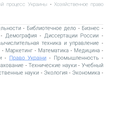
ый процесс Украины
Хозяйственное право
-
ельности
Библиотечное дело
Бизнес
-
-
-
Демография
Диссертации России
-
-
-
вычислительная техника и управление
-
Маркетинг
Математика
Медицина
-
-
-
-
и
Право України
Промышленность
-
-
-
рахование
Технические науки
Учебный
-
-
ственные науки
Экология
Экономика
-
-
-