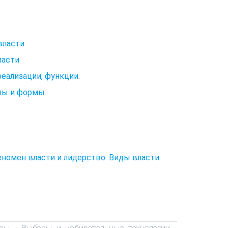
власти
ласти
реализации, функции.
ипы и формы
еномен власти и лидерство. Виды власти.
ры
Выборы и избирательные технологии