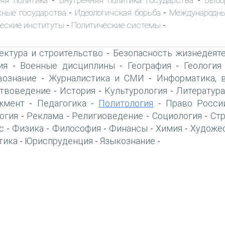
-
-
ные государства
Идеологичская борьба
Международны
-
-
еские институты
Политические системы
-
-
ектура и строительство
Безопасность жизнедеят
-
ия
Военные дисциплины
География
Геология
-
-
-
вознание
Журналистика и СМИ
Информатика, 
-
-
твоведение
История
Культурология
Литература
-
-
-
жмент
Педагогика
Политология
Право Росси
-
-
-
огия
Реклама
Религиоведение
Социология
Ст
-
-
-
-
с
Физика
Философия
Финансы
Химия
Художе
-
-
-
-
-
тика
Юриспруденция
Языкознание
-
-
-