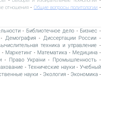
-
-
е отношения
Общие вопросы политологии
-
-
ельности
Библиотечное дело
Бизнес
-
-
-
Демография
Диссертации России
-
-
-
вычислительная техника и управление
-
Маркетинг
Математика
Медицина
-
-
-
-
и
Право України
Промышленность
-
-
-
рахование
Технические науки
Учебный
-
-
ственные науки
Экология
Экономика
-
-
-