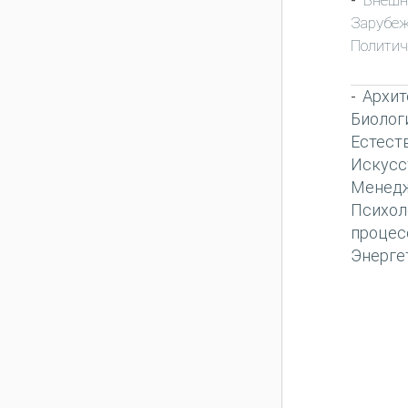
-
Зарубеж
Политич
Архит
-
Биолог
Естест
Искусс
Менед
Психол
процес
Энерге