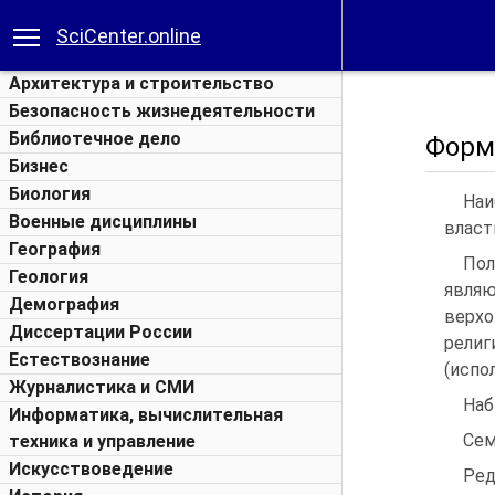
SciCenter.online
Архитектура и строительство
Безопасность жизнедеятельности
Библиотечное дело
Форм
Бизнес
Биология
Наи
Военные дисциплины
власт
География
Пол
Геология
являю
Демография
верх
Диссертации России
религ
Естествознание
(испо
Журналистика и СМИ
Наб
Информатика, вычислительная
Сем
техника и управление
Искусствоведение
Ред