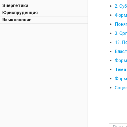
Энергетика
2. Су
Юриспруденция
Форм
Языкознание
Понят
3. О
13. П
Власт
Форм
Тема
Формы
Социа
Внешн