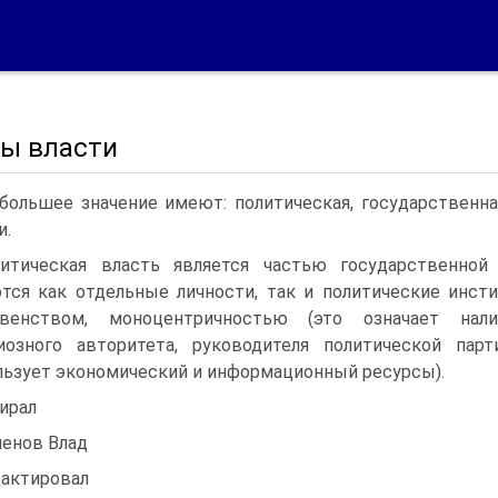
ы власти
большее значение имеют: политическая, государственн
и.
итическая власть является частью государственной 
тся как отдельные личности, так и политические инст
овенством, моноцентричностью (это означает налич
иозного авторитета, руководителя политической пар
льзует экономический и информационный ресурсы).
ирал
енов Влад
актировал