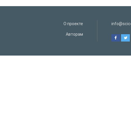
О проекте
info@scice
Авторам