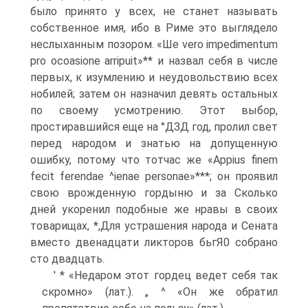
было принято у всех, не станет называть
собственное имя, ибо в Риме это выглядело
неслыханным позором. «Ше vero impedimentum
pro ocoasione arripuit»** и назвал себя в числе
первых, к изумлению и неудовольствию всех
нобилей; затем он назначил девять остальных
по своему усмотрению. Этот выбор,
простиравшийся еще на °ДЗД год, пролил свет
перед народом и знатью на допущенную
ошибку, потому что тотчас же «Appius finem
fecit ferendae ^ienae personae»***; он проявил
свою врожденную гордыню и за Сколько
дней укоренил подобные же нравы в своих
товарищах, *,Для устрашения народа и Сената
вместо двенадцати ликторов бьгЯ0 собрано
сто двадцать.
' * «Недаром этот гордец ведет себя так
скромно» (лат.). „ ^ «Он же обратил