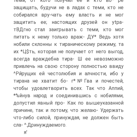
теми, от кого получил ее и кто во* ре
защищать, будучи не в ладах с теми, кто не
собирался вру-чать ему власть и не мог
защитить ее; настоящих друзей он ytpa-
тВДгно стал заигрывать с теми, кто мог
питать к нему только враж- ДУ* Ведь хотя
нобили склонны к тираническому режиму, та
их *Ц$ть, которая не получает от него выгод,
всегда враждебна тира- Ш ее невозможно
привлечь на свою сторону полностью ввиду
^Рйрущих ей честолюбия и алчности, ибо у
тирана не хватит бо- г*№Гва и почестей,
чтобы удовлетворить всех. Так что Аппий,
*%йнув народ и соединившись с нобилями,
допустил явный про- Как по вышеуказанной
причине, так и потому, что желаю- Удержать
что-либо силой, принуждая, не должен быть
сла- ^:Дринуждаемого.
я'