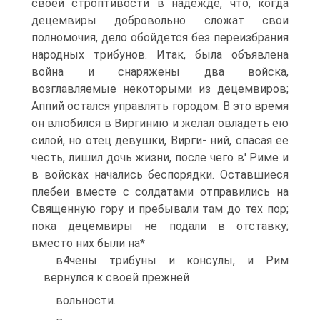
своей строптивости в надежде, что, когда
децемвиры добровольно сложат свои
полномочия, дело обойдется без переизбрания
народных трибунов. Итак, была объявлена
война и снаряжены два войска,
возглавляемые некоторыми из децемвиров;
Аппий остался управлять городом. В это время
он влюбился в Виргинию и желал овладеть ею
силой, но отец девушки, Вирги- ний, спасая ее
честь, лишил дочь жизни, после чего в' Риме и
в войсках начались беспорядки. Оставшиеся
плебеи вместе с солдатами отправились на
Священную гору и пребывали там до тех пор;
пока децемвиры не подали в отставку;
вместо них были на*
в4чены трибуны и консулы, и Рим
вернулся к своей прежней
вольности.