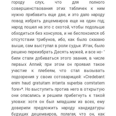
городу слух, что для полного
совершенствования этих табличек к ним
нужно прибавить еще две, и это дало народу
повод избрать децемвиров еще на один год;
народ пошел на это с охотой, чтобы подольше
обходиться без консулов, и не беспокоился об
отсутствии трибунов, ибо, как было сказано
выше, сам выступал в роли судьи. Итак, было
решено переизбрать Десять мужей, и все но- '
били стали добиваться этого звания, в числе
первых Аппий; при этом он проявил такое
участие к плебеям, что стал вызывать
подозрения у своих сотоварищей: «Credebant
enim haud gratuitam intanta superbia comitatem
fore»*. Но выступить против него в открытую
они опасались и решили прибегнуть к такой
уловке: хотя он был младшим из всех, ему
доверили предложить народу кандидатуры
будущих децемвиров, полагая, что он, как