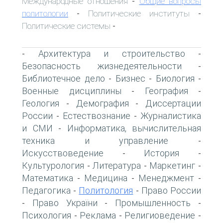
Международные отношения
Общие вопросы
-
политологии
Политические институты
-
-
Политические системы
-
Архитектура и строительство
-
-
Безопасность жизнедеятельности
-
Библиотечное дело
Бизнес
Биология
-
-
-
Военные дисциплины
География
-
-
Геология
Демография
Диссертации
-
-
России
Естествознание
Журналистика
-
-
и СМИ
Информатика, вычислительная
-
техника и управление
-
Искусствоведение
История
-
-
Культурология
Литература
Маркетинг
-
-
-
Математика
Медицина
Менеджмент
-
-
-
Педагогика
Политология
Право России
-
-
Право України
Промышленность
-
-
-
Психология
Реклама
Религиоведение
-
-
-