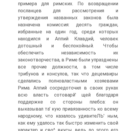
примера для римских. По возвращении
посланцев для рассмотрения и
утверждения названных законов была
назначена комиссия: десять граждан,
избранные на один год, среди которых
находился и Аппий Клавдий, человек
дотошный и беспокойный. Чтобы
обеспечить независимость их
законотворчества, в Риме были упразднены
все прочие должности, в том числе
трибунов и консулов, так что децемвиры
сделались полновластными хозяевами
Рима. Аппий сосредоточил в своих руках
всю власть сотоварй' щей благодаря
поддержке со стороны плебса: он
выказывал та' кую привязанность ко всему
народному, что казалось удивитеЛЬ' ным,
как ему удалось так быстро изменить свой
характер и сво^ вкусы, ведь до этого его