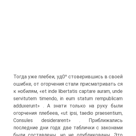
Тогда уже плебеи, уд0^ стоверившись в своей
ошибке, от огорчения стали присматривать ся
к нобилям, «et inde libertatis captare auram, unde
servitutem timendo, in eum statum rempublicam
adduxerunt» . А знати только на руку были
огорчения плебеев, «ut ipsi, taedio praesentium,
Consules desiderarent» . Приближались
последние дни года: две таблички с законами
были составлены, но не опубликованы. Это