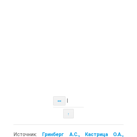
|
<<
↑
Источник:
Гринберг А.С., Кастрица О.А.,