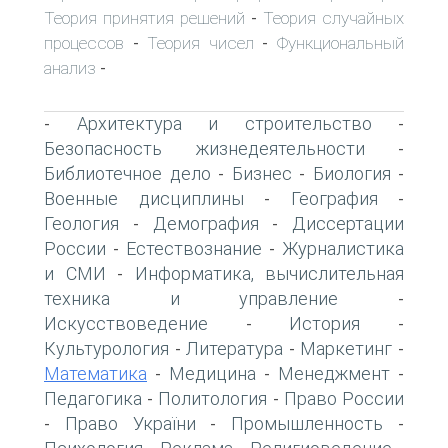
Теория принятия решений
Теория случайных
-
процессов
Теория чисел
Функциональный
-
-
анализ
-
Архитектура и строительство
-
-
Безопасность жизнедеятельности
-
Библиотечное дело
Бизнес
Биология
-
-
-
Военные дисциплины
География
-
-
Геология
Демография
Диссертации
-
-
России
Естествознание
Журналистика
-
-
и СМИ
Информатика, вычислительная
-
техника и управление
-
Искусствоведение
История
-
-
Культурология
Литература
Маркетинг
-
-
-
Математика
Медицина
Менеджмент
-
-
-
Педагогика
Политология
Право России
-
-
Право України
Промышленность
-
-
-