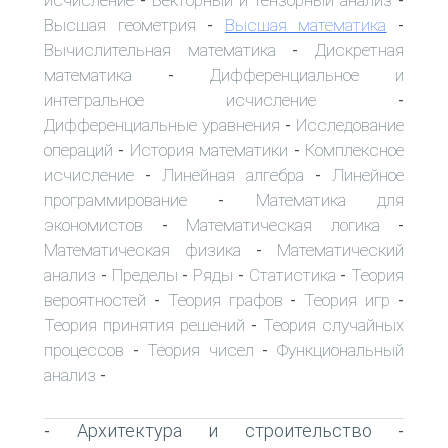
исчисление
Векторный и тензорный анализ
-
-
Высшая геометрия
Высшая математика
-
-
Вычислительная математика
Дискретная
-
математика
Дифференциальное и
-
интегральное исчисление
-
Дифференциальные уравнения
Исследование
-
операций
История математики
Комплексное
-
-
исчисление
Линейная алгебра
Линейное
-
-
программирование
Математика для
-
экономистов
Математическая логика
-
-
Математическая физика
Математический
-
анализ
Пределы
Ряды
Статистика
Теория
-
-
-
-
вероятностей
Теория графов
Теория игр
-
-
-
Теория принятия решений
Теория случайных
-
процессов
Теория чисел
Функциональный
-
-
анализ
-