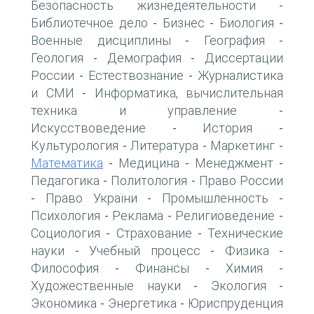
Архитектура и строительство
-
-
Безопасность жизнедеятельности
-
Библиотечное дело
Бизнес
Биология
-
-
-
Военные дисциплины
География
-
-
Геология
Демография
Диссертации
-
-
России
Естествознание
Журналистика
-
-
и СМИ
Информатика, вычислительная
-
техника и управление
-
Искусствоведение
История
-
-
Культурология
Литература
Маркетинг
-
-
-
Математика
Медицина
Менеджмент
-
-
-
Педагогика
Политология
Право России
-
-
Право України
Промышленность
-
-
-
Психология
Реклама
Религиоведение
-
-
-
Социология
Страхование
Технические
-
-
науки
Учебный процесс
Физика
-
-
-
Философия
Финансы
Химия
-
-
-
Художественные науки
Экология
-
-