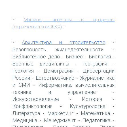
Машины, агрегаты и процессы
-
(строительство и ЖКХ)
-
Архитектура и строительство
-
-
Безопасность жизнедеятельности
-
Библиотечное дело
Бизнес
Биология
-
-
-
Военные дисциплины
География
-
-
Геология
Демография
Диссертации
-
-
России
Естествознание
Журналистика
-
-
и СМИ
Информатика, вычислительная
-
техника и управление
-
Искусствоведение
История
-
-
Конфликтология
Культурология
-
-
Литература
Маркетинг
Математика
-
-
-
Медицина
Менеджмент
Педагогика
-
-
-