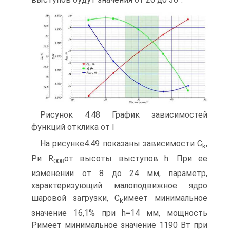
Рисунок 4.48 График зависимостей
функций отклика от l
На рисунке4.49 показаны зависимости C
,
k
Pи R
от высоты выступов h. При ее
008
изменении от 8 до 24 мм, параметр,
характеризующий малоподвижное ядро
шаровой загрузки, C
имеет минимальное
k
значение 16,1% при h=14 мм, мощность
Pимеет минимальное значение 1190 Вт при