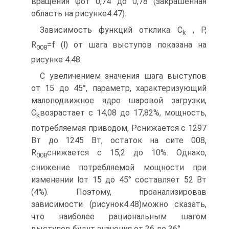
вращения ψот 0,74 до 0,78 (закрашенная
область на рисунке4.47).
Зависимость функций отклика C
, P,
k
R
=f (l) от шага выступов показана на
008
рисунке 4.48.
С увеличением значения шага выступов
от 15 до 45°, параметр, характеризу­ющий
малоподвижное ядро шаровой загрузки,
C
возрастает с 14,08 до 17,82%, мощность,
k
потребляемая приводом, Pснижается с 1297
Вт до 1245 Вт, остаток на сите 008,
R
снижается с 15,2 до 10%. Однако,
008
снижение потребляемой мощно­сти при
изменении lот 15 до 45° составляет 52 Вт
(4%). Поэтому, проанализиро­вав
зависимости (рисунок4.48)можно сказать,
что наиболее рациональным ша­гом
выступов будут значения от 26 до 36°.