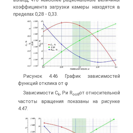
коэффициента загрузки камеры находятся в
пределах 0,28 - 0,33.
Рисунок 4.46 График зависимостей
функций отклика от φ
Зависимости C
, Pи R
от относительной
k
oo
8
частоты вращения показаны на ри­сунке
4.47.