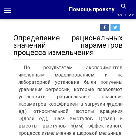
Помощь проекту
<<
↑
>>
Определение рациональных
значений параметров
процесса измельчения
По результатам экспериментов
численным моделированием и на
лабораторной установке были получены
уравнения регрессии, которые позволяют
установить рациональные значения
параметров коэффициента загрузки φ(доли
ед.), относи­тельной частоты вращения
ψ(доли ед.), шага выступов 1(град.) и
высоты высту­пов h(мм) эффективного
процесса измельчения в шаровой мельнице.