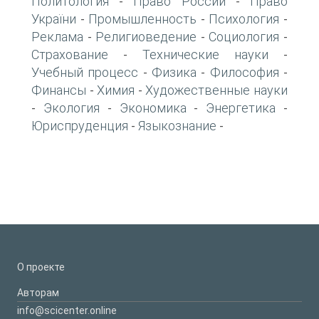
Политология
Право России
Право
-
-
України
Промышленность
Психология
-
-
-
Реклама
Религиоведение
Социология
-
-
-
Страхование
Технические науки
-
-
Учебный процесс
Физика
Философия
-
-
-
Финансы
Химия
Художественные науки
-
-
Экология
Экономика
Энергетика
-
-
-
-
Юриспруденция
Языкознание
-
-
О проекте
Авторам
info@scicenter.online