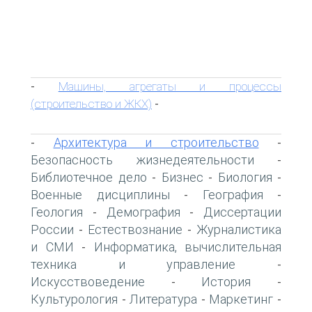
Машины, агрегаты и процессы
-
(строительство и ЖКХ)
-
Архитектура и строительство
-
-
Безопасность жизнедеятельности
-
Библиотечное дело
Бизнес
Биология
-
-
-
Военные дисциплины
География
-
-
Геология
Демография
Диссертации
-
-
России
Естествознание
Журналистика
-
-
и СМИ
Информатика, вычислительная
-
техника и управление
-
Искусствоведение
История
-
-
Культурология
Литература
Маркетинг
-
-
-