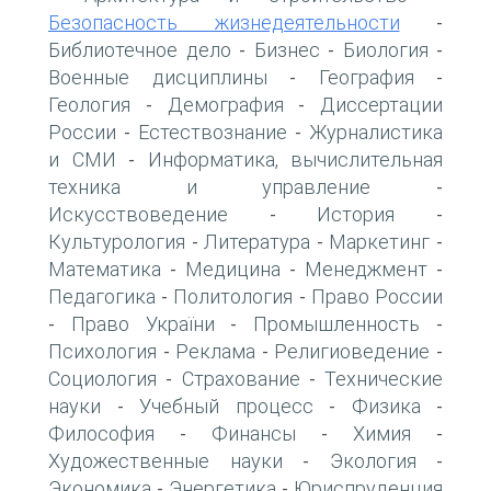
Безопасность жизнедеятельности
-
Библиотечное дело
Бизнес
Биология
-
-
-
Военные дисциплины
География
-
-
Геология
Демография
Диссертации
-
-
России
Естествознание
Журналистика
-
-
и СМИ
Информатика, вычислительная
-
техника и управление
-
Искусствоведение
История
-
-
Культурология
Литература
Маркетинг
-
-
-
Математика
Медицина
Менеджмент
-
-
-
Педагогика
Политология
Право России
-
-
Право України
Промышленность
-
-
-
Психология
Реклама
Религиоведение
-
-
-
Социология
Страхование
Технические
-
-
науки
Учебный процесс
Физика
-
-
-
Философия
Финансы
Химия
-
-
-
Художественные науки
Экология
-
-
Экономика
Энергетика
Юриспруденция
-
-