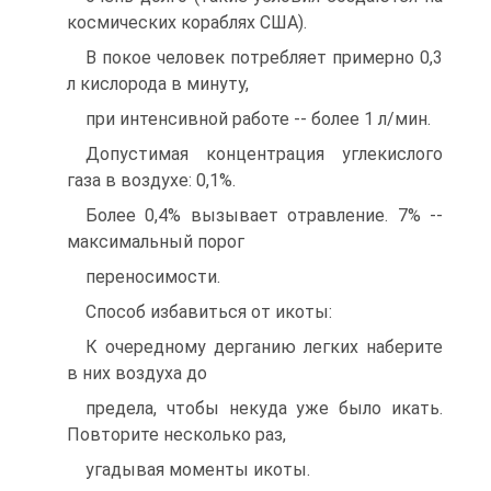
космических кораблях США).
В покое человек потребляет примерно 0,3
л кислорода в минуту,
при интенсивной работе -- более 1 л/мин.
Допустимая концентpация углекислого
газа в воздухе: 0,1%.
Более 0,4% вызывает отpавление. 7% --
максимальный поpог
пеpеносимости.
Способ избавиться от икоты:
К очеpедному деpганию легких набеpите
в них воздуха до
пpедела, чтобы некуда уже было икать.
Повтоpите несколько pаз,
угадывая моменты икоты.