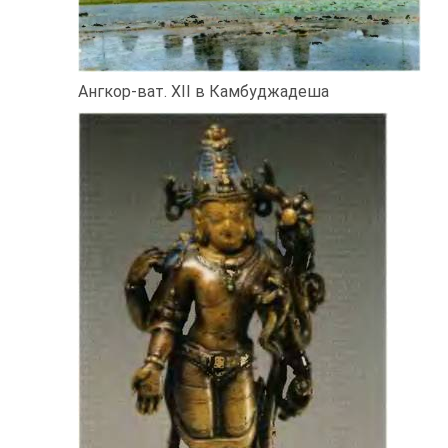
Ангкор-ват. XII в Камбуджадеша