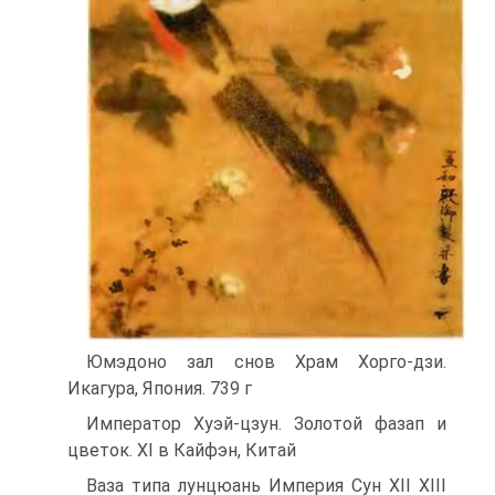
Юмэдоно зал снов Храм Хорго-дзи.
Икагура, Япония. 739 г
Император Хуэй-цзун. Золотой фазап и
цветок. XI в Кайфэн, Китай
Ваза типа лунцюань Империя Сун XII XIII