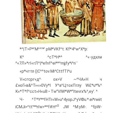
*^|T>P*'M^^'*' pM*VKf^t: Kf*4^w^X*p:
K^ ^cT*H*^ ^«-удхли
^«7Л»*гІ«гЛ^|*efnf^ei**^mjjfy*i^ri ’
«р*чттл (|C^^tov.Mi^CttfTl^u
Ѵ»сгсрг«д^· ox>V ~^ЧА»Н ч
£ноГ»в&^Т»«»0Ѵу*І У^а^ЦтохПглу W£*u*%^
K«*T*f^cct»H«uB • Tw"VlW*W*''ltevrx%^,ey'. ^
Ч- ^T*Y**fHTr«W»u^4yopJ^yV©u.*.ei*rwiit
0
iCMJi>^tt'**n'w>**f#H^
JW ^M:yM-. ^fpW-
0