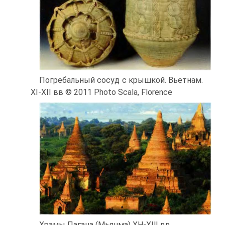
Погребальный сосуд с крышкой. Вьетнам.
XI-XII вв © 2011 Photo Scala, Florence
Храмы Пагана (Мьянма) XH-XIlI вв