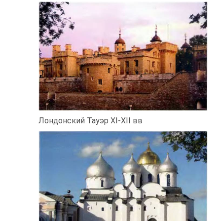
Лондонский Тауэр XI-XII вв