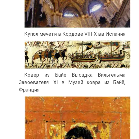
Купол мечети в Кордове VIIl-X вв Испания
Ковер из Байё Высадка Вильгельма
Завоевателя. XI в Музей ковра из Байё,
Франция