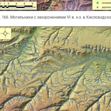
. 166. Могильники с захоронениями VI в. н.э. в Кисловодск