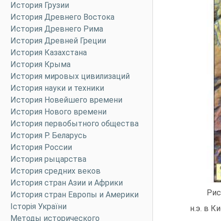
История Грузии
История Древнего Востока
История Древнего Рима
История Древней Греции
История Казахстана
История Крыма
История мировых цивилизаций
История науки и техники
История Новейшего времени
История Нового времени
История первобытного общества
История Р. Беларусь
История России
История рыцарства
История средних веков
История стран Азии и Африки
Рис
История стран Европы и Америки
Історія України
н.э. в 
Методы исторического