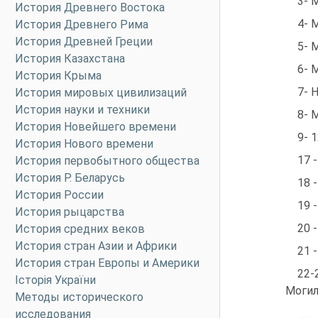
3- 
История Древнего Востока
4- 
История Древнего Рима
История Древней Греции
5- 
История Казахстана
6- 
История Крыма
7- 
История мировых цивилизаций
История науки и техники
8- 
История Новейшего времени
9- 
История Нового времени
17 
История первобытного общества
История Р. Беларусь
18 
История России
19 
История рыцарства
20 
История средних веков
История стран Азии и Африки
21 
История стран Европы и Америки
22-
Історія України
Могил
Методы исторического
исследования