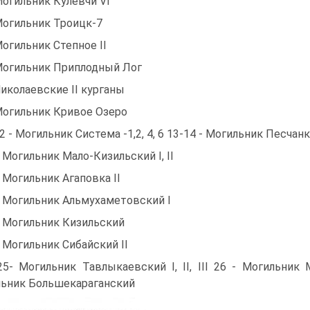
Могильник Кулевчи VI
Могильник Троицк-7
Могильник Степное II
Могильник Приплодный Лог
Николаевские II курганы
Могильник Кривое Озеро
12 - Могильник Система -1,2, 4, 6 13-14 - Могильник Песчанка
- Могильник Мало-Кизильский I, II
- Могильник Агаповка II
- Могильник Альмухаметовский I
- Могильник Кизильский
- Могильник Сибайский II
25- Могильник Тавлыкаевский I, II, III 26 - Могильник
ьник Большекараганский