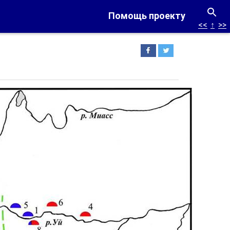
Помощь проекту
<<
↑
>>