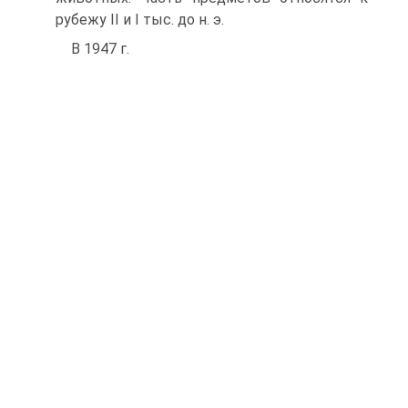
рубежу II и I тыс. до н. э.
B 1947 г.