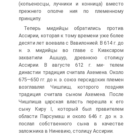
(копьеносцы, лучники и конница) вместо
прежнего ополче ния по племенному
принципу.
Теперь мидийцы обратились против
Ассирии, которая к тому времени уже более
десяти лет воевала с Вавилонией. B 614 г. до
н. э. мидийцы во главе с Киаксаром
захватили Ашшур, древнюю столицу
Ассирии. B августе 612 г. ми- телем
династии традиция считала Ахемена. Около
675—650 гг. до н. э. союз персидских племен
возглавлял Чишпиш, которого поздняя
традиция считала сыном Ахемена. После
Чишпиша царская власть перешла к его
сыну Киру I, который был правителем
области Парсумаш и около 646 г. до н. э.
послал собственного сына в качестве
заложника в Ниневию, столицу Ассирии.