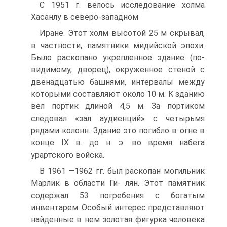
C 1951 г. велось исследование холма
Хасанлу в северо-западном
Иране. Этот холм высотой 25 м скрывал,
в частности, памятники мидийской эпохи.
Было раскопано укрепленное здание (по-
видимому, дворец), окруженное стеной с
двенадцатью башнями, интервалы между
которыми составляют около 10 м. K зданию
вел портик длиной 4,5 м. За портиком
следовал «зал аудиенций» с четырьмя
рядами колонн. Здание это погибло в огне в
конце IX в. до н. э. во время набега
урартского войска.
B 1961 —1962 гг. был раскопан могильник
Марлик в области Ги- лян. Этот памятник
содержал 53 погребения с богатым
инвентарем. Особый интерес представляют
найденные в нем золотая фигурка человека