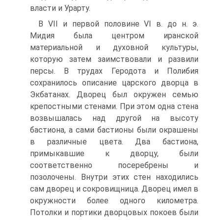
власти и Урарту.
B VII и первой половине VI в. до н. э.
Мидия была центром иранской
материальной и духовной культуры,
которую затем заимствовали и развили
персы. B трудах Геродота и Полибия
сохранилось описание царского дворца в
Экбатанах. Дворец был окружен семью
крепостными стенами. При этом одна стена
возвышалась над другой на высоту
бастиона, а сами бастионы были окрашены
в различные цвета. Два бастиона,
примыкавшие к дворцу, были
соответственно посеребрены и
позолочены. Внутри этих стен находились
сам дворец и сокровищница. Дворец имел в
окружности более одного километра.
Потолки и портики дворцовых покоев были