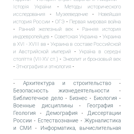
Історія України
Методы исторического
-
исследования
Музееведение
Новейшая
-
-
история России
ОГЭ
Первая мировая война
-
-
Ранний железный век
Ранняя история
-
-
индоевропейцев
Советская Украина
Украина
-
-
в XVI - XVIII вв
Украина в составе Российской
-
и Австрийской империй
Україна в середні
-
століття (VII-XV ст.)
Энеолит и бронзовый век
-
Этнография и этнология
-
-
Архитектура и строительство
-
-
Безопасность жизнедеятельности
-
Библиотечное дело
Бизнес
Биология
-
-
-
Военные дисциплины
География
-
-
Геология
Демография
Диссертации
-
-
России
Естествознание
Журналистика
-
-
и СМИ
Информатика, вычислительная
-