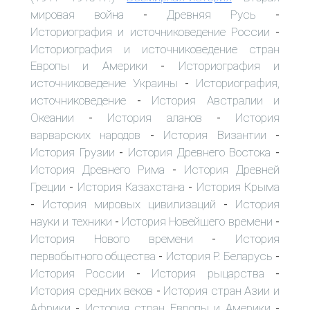
мировая война
Древняя Русь
-
-
Историография и источниковедение России
-
Историография и источниковедение стран
Европы и Америки
Историография и
-
источниковедение Украины
Историография,
-
источниковедение
История Австралии и
-
Океании
История аланов
История
-
-
варварских народов
История Византии
-
-
История Грузии
История Древнего Востока
-
-
История Древнего Рима
История Древней
-
Греции
История Казахстана
История Крыма
-
-
История мировых цивилизаций
История
-
-
науки и техники
История Новейшего времени
-
-
История Нового времени
История
-
первобытного общества
История Р. Беларусь
-
-
История России
История рыцарства
-
-
История средних веков
История стран Азии и
-
Африки
История стран Европы и Америки
-
-