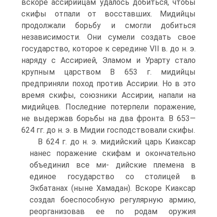
вскоре ассирийцам удалось добиться, чтобы
скифы отпали от восставших. Мидийцы
продолжали борьбу и смогли добиться
независимости. Они сумели создать свое
государство, которое к середине VIl в. до н. э.
наряду с Ассирией, Эламом и Урарту стало
крупным царством B 653 г. мидийцы
предприняли поход против Ассирии. Ho в это
время скифы, союзники Ассирии, напали на
мидийцев. Последние потерпели поражение,
не выдержав борьбы на два фронта. B 653—
624 гг. до н. э. в Мидии господствовали скифы.
B 624 г. до н. э. мидийский царь Киаксар
нанес поражение скифам и окончательно
объединил все ми- дийские племена в
единое государство со столицей в
Экбатанах (ныне Хамадан). Вскоре Киаксар
создал боеспособную регулярную армию,
реорганизовав ее no родам оружия