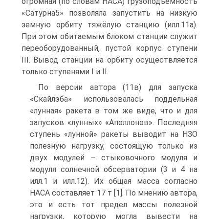
огромная (по словам НАСА) грузоподъёмность
«Сатурна5» позволяла запустить на низкую
земную орбиту тяжёлую станцию (илл.11а).
При этом обитаемым блоком станции служит
переоборудованный, пустой корпус ступени
III. Вывод станции на орбиту осуществляется
только ступенями I и II.
По версии автора (11в) для запуска
«Скайлэба» использовалась поддельная
«лунная» ракета в том же виде, что и для
запусков «лунных» «Аполлонов». Последняя
ступень «лунной» ракеты выводит на НЗО
полезную нагрузку, состоящую только из
двух модулей – стыковочного модуля и
модуля солнечной обсерватории (3 и 4 на
илл.1 и илл.12). Их общая масса согласно
НАСА составляет 17 т [1]. По мнению автора,
это и есть тот предел массы полезной
нагрузки, которую могла вывести на