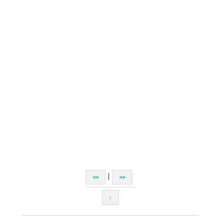
|
<<
>>
↑