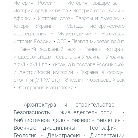
История России
История рыцарства
-
-
История средних веков
История стран Азии и
-
Африки
История стран Европы и Америки
-
-
Історія України
Методы исторического
-
исследования
Музееведение
Новейшая
-
-
история России
ОГЭ
Первая мировая война
-
-
Ранний железный век
Ранняя история
-
-
индоевропейцев
Советская Украина
Украина
-
-
в XVI - XVIII вв
Украина в составе Российской
-
и Австрийской империй
Україна в середні
-
століття (VII-XV ст.)
Энеолит и бронзовый век
-
Этнография и этнология
-
-
Архитектура и строительство
-
-
Безопасность жизнедеятельности
-
Библиотечное дело
Бизнес
Биология
-
-
-
Военные дисциплины
География
-
-
Геология
Демография
Диссертации
-
-